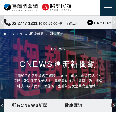
FACEBOO
02-2747-1331
10:00-19:00 (週一至週五)
首頁
CNEWS匯流新聞
財經匯流
CNEWS
CNEWS匯流新聞網
台灣知名內容型網路新媒體，2016年成立，由資深記者、
媒體人及影像工作者組成，專精數位匯流、醫藥生活、網路
科技、政治民調、新能源、金融財經及企業公益領域。
所有CNEWS新聞
健康匯流
國