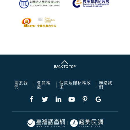
關於我
會員權
個資及隱私權政
聯絡我
們
益
策
們