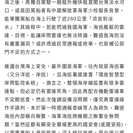
海之後，再獨自駕駛一艘舷外機快艇直闖台灣淡水河
口，或是因駕船者有中國解放軍海軍少校艇長背景，
能單獨駕船在海上行駛了近260公里「流浪到淡
水」？其過程中，若能閃過我國海軍、海巡艦艇的雷
達、目視，能讓岸際雷達也無法辨識，難道我海防沒
有嚴重漏洞？或許透過民眾通報或檢舉，也是補公部
門不足的方式之一。
維護台灣海上安全，最外圍是海軍，往內就是海巡署
（又分洋巡、岸巡），且海巡署還建置「環島智慧型
岸際監控系統」，換言之，整個海岸線設置有很多雷
達點，但必定仍有雷達死角，因此再配合機動雷達車
不定期巡查。然此次強調設備沒問題，僅究責雷達操
作手誤判、未於第一時間通報查緝等人為疏失，難道
海巡內部橫向聯繫、海軍海巡跨機關之聯繫全無問
題？當然這都有賴安全層級更高的國安會(或國安局)，
以更專業的人員與態度，深入檢討改進。而台灣以資