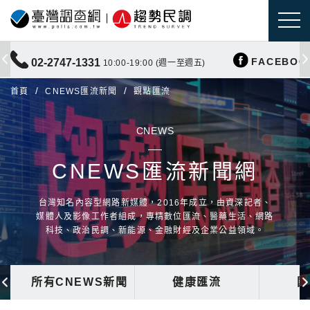
FACEBOO
02-2747-1331
10:00-19:00 (週一至週五)
首頁
CNEWS匯流新聞
觀點匯流
CNEWS
CNEWS匯流新聞網
台灣知名內容型網路新媒體，2016年成立，由資深記者、
媒體人及影像工作者組成，專精數位匯流、醫藥生活、網路
科技、政治民調、新能源、金融財經及企業公益領域。
所有CNEWS新聞
健康匯流
國