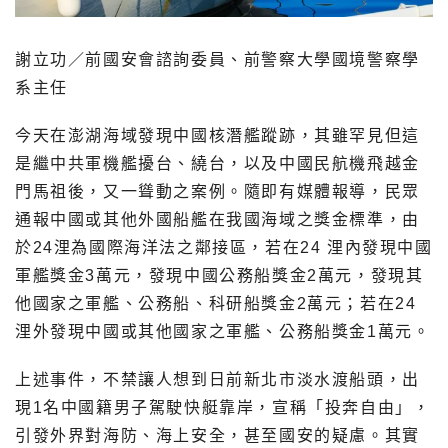
謝立功／前國安會諮詢委員、前警察大學國境警察學
系主任
今天在澎湖海域發現中國核潛艦蹤跡，其雖罕見但這
是繼中共軍機艦擾台、繞台，以及中國民航機飛越金
門馬祖後，又一聳動之案例。隨即有媒體報導，民眾
通報中國或其他外國船艦在我國海域之獎金標準，由
於24浬為國際海洋法之鄰接區，若在24 浬內發現中國
軍艦獎金3萬元，發現中國公務船獎金2萬元，發現其
他國家之軍艦、公務船、科研船獎金2萬元；若在24
浬外發現中國或其他國家之軍艦、公務船獎金1萬元。
上述事件，不禁讓人想到日前新北市淡水渡船頭，出
現1名中國籍男子駕駛快艇靠岸，宣稱「投奔自由」，
引發外界對海防、海上安全，甚至國安的疑慮。其實