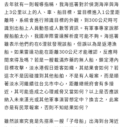
去年就有一則報導指稱，我海巡署對於偵測海岸與海
上3公里以上的人、車、船目標，當目標進入1公里距
離時，系統會進行辨識目標的外觀，到300公尺時可
識別出船上人員動態或人數等資訊。有軍事專家說那
艘船舶太小，我國岸際雷達解析度可能不夠。海巡署
雖表示他們約在6浬就發現該船，但誤以為是返港漁
船。如果雷達功能在距離300公尺才能確認，反應時
間來得及嗎？若是一艘載滿炸藥的無人船，鎖定港內
目標攻擊，淡水港假日遊客如織，其結果會如何？若
這次不是因碰撞到其他船舶，不是有人報案，而是順
著淡水河繼續往台北市中心，距離總統府會有多接
近，其可能造成之心理威脅又當如何？以上是否應該
納入未來漢光或其他軍事演習想定中？換言之，此案
亦是有民眾報案，否則不知結果如何？
雖然該案究竟是先搭乘一艘「子母船」出海到台灣近