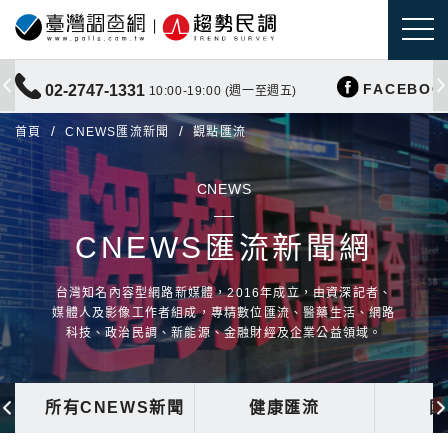
FACEBOO
02-2747-1331
10:00-19:00 (週一至週五)
首頁
CNEWS匯流新聞
觀點匯流
CNEWS
CNEWS匯流新聞網
台灣知名內容型網路新媒體，2016年成立，由資深記者、
媒體人及影像工作者組成，專精數位匯流、醫藥生活、網路
科技、政治民調、新能源、金融財經及企業公益領域。
所有CNEWS新聞
健康匯流
國