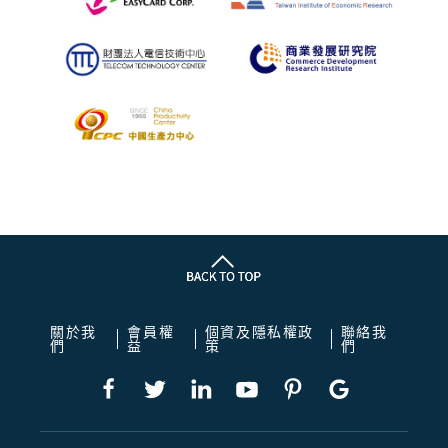
關於我
會員權
個資及隱私權政
聯絡我
們
益
策
們