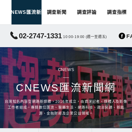
CNEWS匯流新聞
調查新聞
調查評論
調查指標
02-2747-1331
F
10:00-19:00 (週一至週五)
CNEWS
CNEWS匯流新聞網
台灣知名內容型網路新媒體，2016年成立，由資深記者、媒體人及影像
工作者組成，專精數位匯流、醫藥生活、網路科技、政治民調、新能
源、金融財經及企業公益領域。