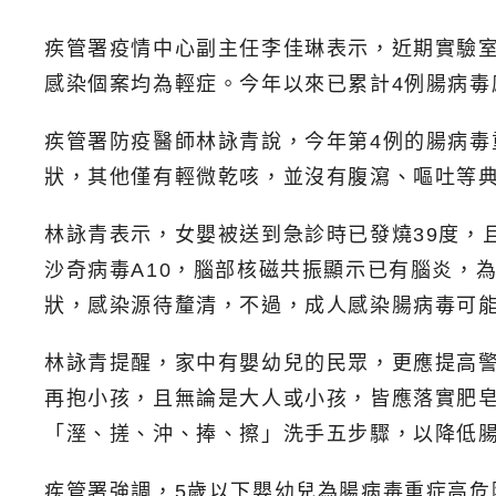
疾管署疫情中心副主任李佳琳表示，近期實驗室
感染個案均為輕症。今年以來已累計4例腸病毒
疾管署防疫醫師林詠青說，今年第4例的腸病毒
狀，其他僅有輕微乾咳，並沒有腹瀉、嘔吐等
林詠青表示，女嬰被送到急診時已發燒39度，
沙奇病毒A10，腦部核磁共振顯示已有腦炎，
狀，感染源待釐清，不過，成人感染腸病毒可
林詠青提醒，家中有嬰幼兒的民眾，更應提高
再抱小孩，且無論是大人或小孩，皆應落實肥
「溼、搓、沖、捧、擦」洗手五步驟，以降低
疾管署強調，5歲以下嬰幼兒為腸病毒重症高