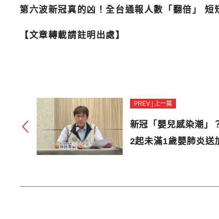
第六波新冠真的凶！全台通報人數「翻倍」 短短
【文章轉載請註明出處】
PREV | 上一篇
新冠「嬰兒感染潮」
2起未滿1歲嬰肺炎送