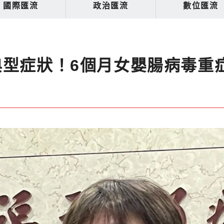
國際匯流
政治匯流
數位匯流
典型症狀！6個月女嬰腸病毒重