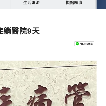
生活匯流
觀點匯流
症躺醫院9天