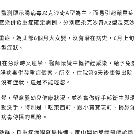
監測顯示腸病毒以克沙奇A型為主，而易引起嚴重症狀
感染併發重症確定病例，分別感染克沙奇A2型及克沙奇
重症，為北部6個月大女嬰，沒有潛在病史，6月上
典型症狀。
且在急診時又痙攣，醫師懷疑中樞神經感染，給予免
為腸病毒併發重症個案，所幸，住院第9天後康復出
能沒有症狀，還是不能輕忽。
警覺，留意嬰幼兒健康狀況，並確實做好手部衛生與
皂勤洗手，特別是「吃東西前、跟小寶寶玩前、擤鼻
腸病毒傳播的風險。
危險群，且重症病程發展快速，家中嬰幼兒經醫師診