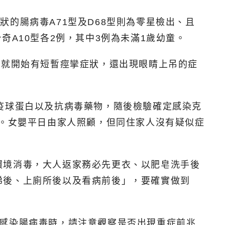
的腸病毒A71型及D68型則為零星檢出、且
A10型各2例，其中3例為未滿1歲幼童。
旬就開始有短暫痙攣症狀，還出現眼睛上吊的症
疫球蛋白以及抗病毒藥物，隨後檢驗確定感染克
院。女嬰平日由家人照顧，但同住家人沒有疑似症
環境消毒，大人返家務必先更衣、以肥皂洗手後
涕後、上廁所後以及看病前後」，要確實做到
斷感染腸病毒時，請注意觀察是否出現重症前兆