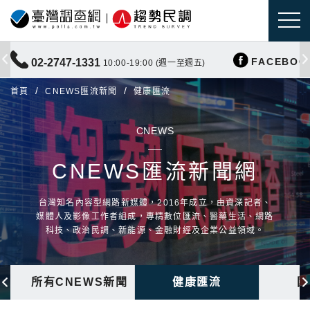
FACEBOO
02-2747-1331
10:00-19:00 (週一至週五)
首頁
CNEWS匯流新聞
健康匯流
CNEWS
CNEWS匯流新聞網
台灣知名內容型網路新媒體，2016年成立，由資深記者、
媒體人及影像工作者組成，專精數位匯流、醫藥生活、網路
科技、政治民調、新能源、金融財經及企業公益領域。
所有CNEWS新聞
健康匯流
國