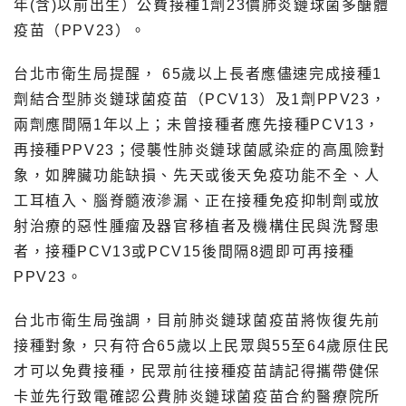
年(含)以前出生）公費接種1劑23價肺炎鏈球菌多醣體
疫苗（PPV23）。
台北市衛生局提醒， 65歲以上長者應儘速完成接種1
劑結合型肺炎鏈球菌疫苗（PCV13）及1劑PPV23，
兩劑應間隔1年以上；未曾接種者應先接種PCV13，
再接種PPV23；侵襲性肺炎鏈球菌感染症的高風險對
象，如脾臟功能缺損、先天或後天免疫功能不全、人
工耳植入、腦脊髓液滲漏、正在接種免疫抑制劑或放
射治療的惡性腫瘤及器官移植者及機構住民與洗腎患
者，接種PCV13或PCV15後間隔8週即可再接種
PPV23。
台北市衛生局強調，目前肺炎鏈球菌疫苗將恢復先前
接種對象，只有符合65歲以上民眾與55至64歲原住民
才可以免費接種，民眾前往接種疫苗請記得攜帶健保
卡並先行致電確認公費肺炎鏈球菌疫苗合約醫療院所