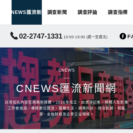
CNEWS匯流新聞
調查新聞
調查評論
調查指標
02-2747-1331
F
10:00-19:00 (週一至週五)
CNEWS
CNEWS匯流新聞網
台灣知名內容型網路新媒體，2016年成立，由資深記者、媒體人及影像
工作者組成，專精數位匯流、醫藥生活、網路科技、政治民調、新能
源、金融財經及企業公益領域。