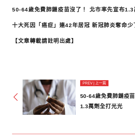
50-64歲免費肺鏈疫苗沒了！ 北市率先宣布1.
十大死因「癌症」連42年居冠 新冠肺炎奪命
【文章轉載請註明出處】
PREV | 上一篇
50-64歲免費肺鏈疫
1.3萬劑全打光光