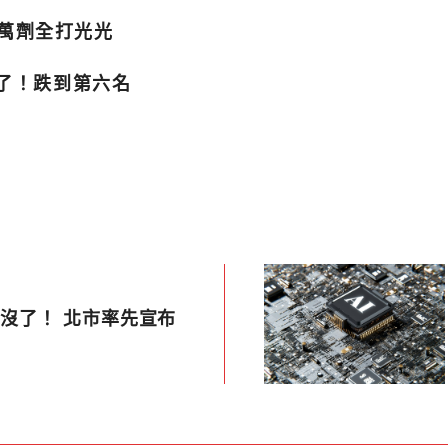
3萬劑全打光光
少了！跌到第六名
苗沒了！ 北市率先宣布