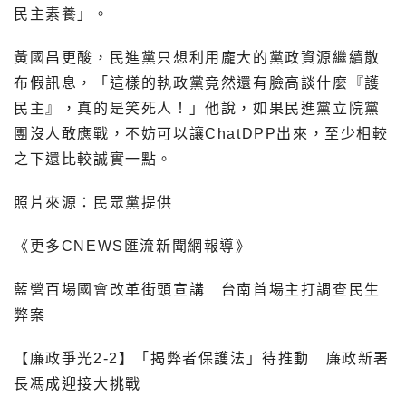
民主素養」。
黃國昌更酸，民進黨只想利用龐大的黨政資源繼續散
布假訊息，「這樣的執政黨竟然還有臉高談什麼『護
民主』，真的是笑死人！」他說，如果民進黨立院黨
團沒人敢應戰，不妨可以讓ChatDPP出來，至少相較
之下還比較誠實一點。
照片來源：民眾黨提供
《更多CNEWS匯流新聞網報導》
藍營百場國會改革街頭宣講 台南首場主打調查民生
弊案
【廉政爭光2-2】「揭弊者保護法」待推動 廉政新署
長馮成迎接大挑戰