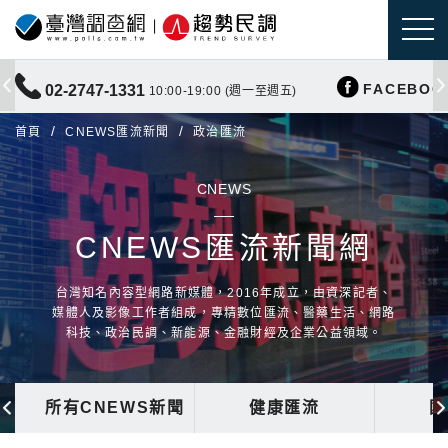
FACEBOO
02-2747-1331
10:00-19:00 (週一至週五)
首頁
CNEWS匯流新聞
政治匯流
CNEWS
CNEWS匯流新聞網
台灣知名內容型網路新媒體，2016年成立，由資深記者、
媒體人及影像工作者組成，專精數位匯流、醫藥生活、網路
科技、政治民調、新能源、金融財經及企業公益領域。
所有CNEWS新聞
健康匯流
國