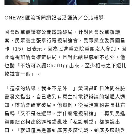
CNEWS匯流新聞網記者潘語綺／台北報導
國會改革覆議案公開辯論破局。針對國會改革覆議
案，民眾黨主張舉行電視辯論會，民眾黨立委黃國昌
昨（15）日表示，因為民進黨立院黨團沒人參加，因
此電視辯論會確定破局，且對此結果感到不意外，他
也酸「不妨可以讓ChatDpp出來，至少相較之下還比
較誠實一點」。
「這樣的結果，我並不意外！」黃國昌昨日晚間在臉
書發文指出，自己收到有意主持電視辯論的媒體人通
知，辯論會確定破局。他舉例，從民進黨秘書長林右
昌稱「又不是在選舉，辦什麼電視辯論」，再到民進
黨團總召柯建銘邏輯錯亂連「私設刑堂」都能說出
口，「就知道民進黨到底有多麼怯戰、到底多麼缺乏