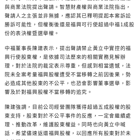
與商業法院提出聲請。智慧財產權與商業法院指出，
聲請人之主張並非無據，應認其已釋明提起本案訴訟
勝訴可能性，但權衡後還是福興可行使超過中福1成股
份的表決權暨選舉權。
中福董事長陳建表示，提出聲請禁止黃立中實控的福
興行使股東權，是依據司法歷來的相關實務見解辦
理，對於法院的裁定表示尊重，但感到相當遺憾，法
院未全案考量福興股權遭受不當移轉之前因後果，勢
必造成其他股東的不公平，也恐會影響董事選舉，影
響及於對福興股權不當移轉的追究。
陳建強調，目前公司經營團隊獲得超過五成股權的股
東支持，股東對於不公平事件的反應，一定會繼續處
理、推動改革，維護股東權益。同時也向黃立中喊
話，希望儘速返還福興股權，以回應所有股東對於未