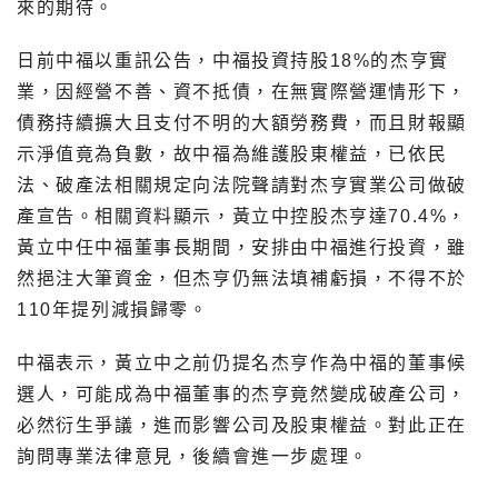
來的期待。
日前中福以重訊公告，中福投資持股18%的杰亨實
業，因經營不善、資不抵債，在無實際營運情形下，
債務持續擴大且支付不明的大額勞務費，而且財報顯
示淨值竟為負數，故中福為維護股東權益，已依民
法、破產法相關規定向法院聲請對杰亨實業公司做破
產宣告。相關資料顯示，黃立中控股杰亨達70.4%，
黃立中任中福董事長期間，安排由中福進行投資，雖
然挹注大筆資金，但杰亨仍無法填補虧損，不得不於
110年提列減損歸零。
中福表示，黃立中之前仍提名杰亨作為中福的董事候
選人，可能成為中福董事的杰亨竟然變成破產公司，
必然衍生爭議，進而影響公司及股東權益。對此正在
詢問專業法律意見，後續會進一步處理。