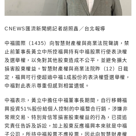
CNEWS匯流新聞網記者胡照鑫／台北報導
中福國際（1435）向智慧財產權與商業法院聲請，禁
止前董事長黃立中所控福興持有中福股票行使表決權
及選舉權，以免對其他股東造成不公平，並避免擴大
損害股東權益。智慧財產權與商業法院昨（12）日裁
定，福興可行使超過中福1成股份的表決權暨選舉權，
中福對此表示尊重但感到相當遺憾。
中福表示，黃立中擔任中福董事長期間，自行移轉福
興投資51%股份給個人控制的中福整合行銷，涉嫌非
常規交易、特別背信等損害股東權益的行為，已提追
究責任告訴及訴訟，加上股東反應福興本來就是中福
子公司，所持中福股票不應投票，因此向智慧財產權