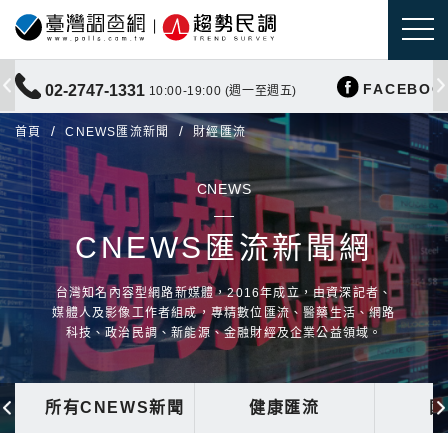
FACEBOO
02-2747-1331
10:00-19:00 (週一至週五)
首頁
CNEWS匯流新聞
財經匯流
CNEWS
CNEWS匯流新聞網
台灣知名內容型網路新媒體，2016年成立，由資深記者、
媒體人及影像工作者組成，專精數位匯流、醫藥生活、網路
科技、政治民調、新能源、金融財經及企業公益領域。
所有CNEWS新聞
健康匯流
國