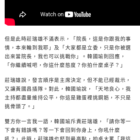
但是此時莊瑞雄不滿表示，「院長，這是你跟我的事
情，本來輪到我耶」及「大家都是立委，只是你被選
出來當院長，我也可以挑戰你」。韓國瑜則回應，
「你繼續喊吧，你這什麼態度？你拍什麼桌子？」
莊瑞雄說，發言順序是主席決定，但不能已經裁示，
又讓黃國昌插隊。對此，韓國瑜說，「天地良心，我
主持都盡量維持公平，你這是雞蛋裡挑鋼筋，不只是
挑骨頭了。」
雙方你一言我一語，韓國瑜斥責莊瑞雄，「請你等一
下會有錯誤嗎？等一下會回到你身上，你吼什麼
吼？」此時，莊瑞雄也怒到最高點，拍桌大罵「我這