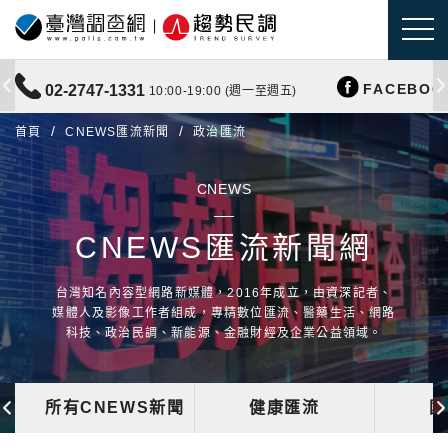
FACEBOO
02-2747-1331
10:00-19:00 (週一至週五)
首頁
CNEWS匯流新聞
政治匯流
CNEWS
CNEWS匯流新聞網
台灣知名內容型網路新媒體，2016年成立，由資深記者、
媒體人及影像工作者組成，專精數位匯流、醫藥生活、網路
科技、政治民調、新能源、金融財經及企業公益領域。
所有CNEWS新聞
健康匯流
國