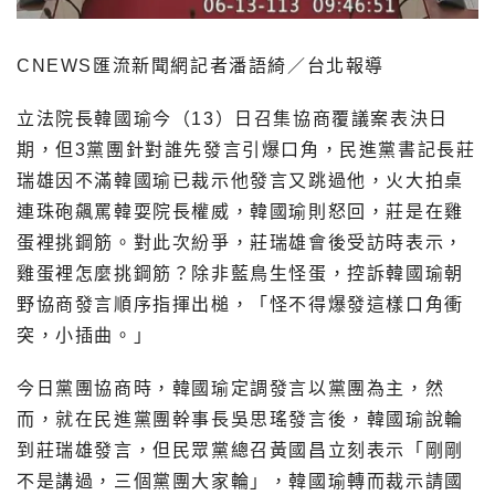
CNEWS匯流新聞網記者潘語綺／台北報導
立法院長韓國瑜今（13）日召集協商覆議案表決日
期，但3黨團針對誰先發言引爆口角，民進黨書記長莊
瑞雄因不滿韓國瑜已裁示他發言又跳過他，火大拍桌
連珠砲飆罵韓耍院長權威，韓國瑜則怒回，莊是在雞
蛋裡挑鋼筋。對此次紛爭，莊瑞雄會後受訪時表示，
雞蛋裡怎麼挑鋼筋？除非藍鳥生怪蛋，控訴韓國瑜朝
野協商發言順序指揮出槌，「怪不得爆發這樣口角衝
突，小插曲。」
今日黨團協商時，韓國瑜定調發言以黨團為主，然
而，就在民進黨團幹事長吳思瑤發言後，韓國瑜說輪
到莊瑞雄發言，但民眾黨總召黃國昌立刻表示「剛剛
不是講過，三個黨團大家輪」，韓國瑜轉而裁示請國