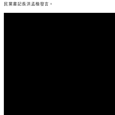
民黨書記長洪孟楷發言。