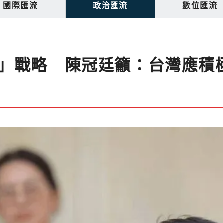
國際匯流
政治匯流
數位匯流
」戰略 陳冠廷籲：台灣應積