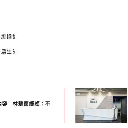
見縫插針
酪農生計
內容 林楚茵緩頰：不