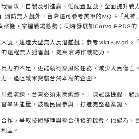
實戰需求，自製及引進高、低配置型號，全面提升戰
」消防無人艇外，台灣還可參考美軍的MQ-9「死
偵察機，掌握戰場態勢；同時發展如Corvo PPD
號，建造大型無人反潛艦艇；參考Mk18 Mod 
-1的遠程無人獵雷艇，提高濱海作戰能力。
統兵力的不足，更能執行高風險任務，減少人員傷亡
戰力，遏阻敵軍突襲台灣本島的企圖。
灣周邊演練，台灣必須未雨綢繆。」陳冠廷提醒，發
產官學研能量，鼓勵民間參與，打造完整產業鏈。
防合作，爭取技術移轉與聯合研發的機會。他認為，
略利益。