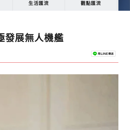
生活匯流
觀點匯流
極發展無人機艦