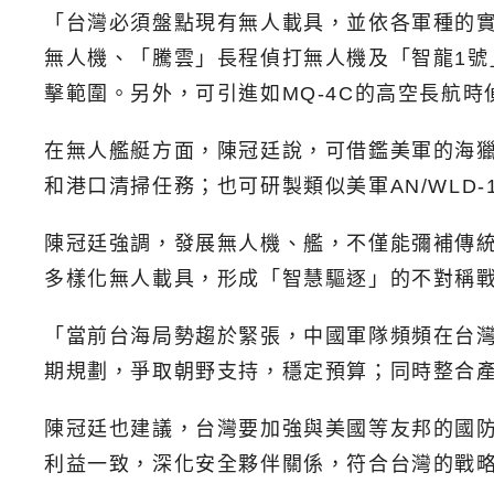
「台灣必須盤點現有無人載具，並依各軍種的
無人機、「騰雲」長程偵打無人機及「智龍1號
擊範圍。另外，可引進如MQ-4C的高空長航時
在無人艦艇方面，陳冠廷說，可借鑑美軍的海獵人
和港口清掃任務；也可研製類似美軍AN/WLD
陳冠廷強調，發展無人機、艦，不僅能彌補傳
多樣化無人載具，形成「智慧驅逐」的不對稱
「當前台海局勢趨於緊張，中國軍隊頻頻在台
期規劃，爭取朝野支持，穩定預算；同時整合
陳冠廷也建議，台灣要加強與美國等友邦的國
利益一致，深化安全夥伴關係，符合台灣的戰