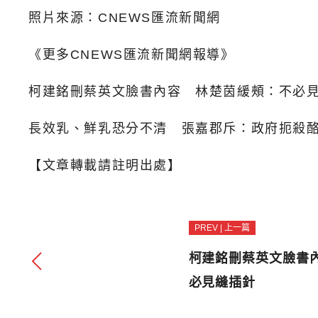
照片來源：CNEWS匯流新聞網
《更多CNEWS匯流新聞網報導》
柯建銘刪蔡英文臉書內容 林楚茵緩頰：不必
長效乳、鮮乳恐分不清 張嘉郡斥：政府扼殺
【文章轉載請註明出處】
PREV | 上一篇
柯建銘刪蔡英文臉書
必見縫插針