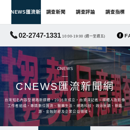
CNEWS匯流新聞
調查新聞
調查評論
調查指標
02-2747-1331
F
10:00-19:00 (週一至週五)
CNEWS
CNEWS匯流新聞網
台灣知名內容型網路新媒體，2016年成立，由資深記者、媒體人及影像
工作者組成，專精數位匯流、醫藥生活、網路科技、政治民調、新能
源、金融財經及企業公益領域。