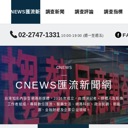
CNEWS匯流新聞
調查新聞
調查評論
調查指標
02-2747-1331
F
10:00-19:00 (週一至週五)
CNEWS
CNEWS匯流新聞網
台灣知名內容型網路新媒體，2016年成立，由資深記者、媒體人及影像
工作者組成，專精數位匯流、醫藥生活、網路科技、政治民調、新能
源、金融財經及企業公益領域。