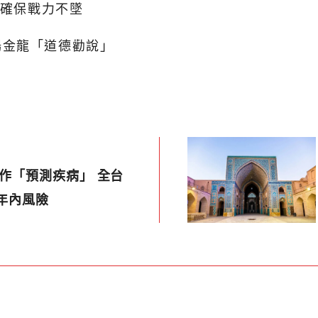
：確保戰力不墜
楊金龍「道德勸說」
合作「預測疾病」 全台
3年內風險