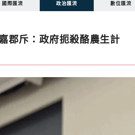
國際匯流
政治匯流
數位匯流
嘉郡斥：政府扼殺酪農生計