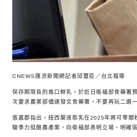
CNEWS匯流新聞網記者邱璽臣／台北報導
保存期限長的進口鮮乳，於近日衛福部食藥署預
次要求農業部儘速發文食藥署，不要再玩二選
張嘉郡指出，紐西蘭液態乳在2025年將可零
駿季力挺酪農產業，向衛福部表明立場，明確