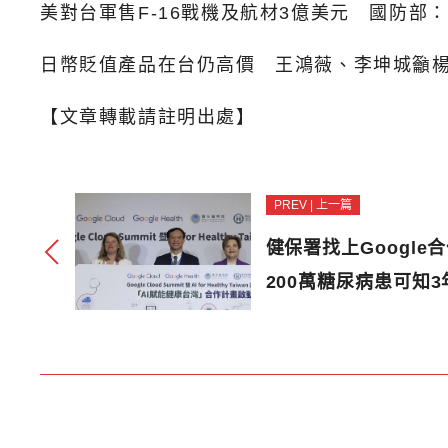
美對台軍售F-16戰機及航材3億美元 國防部
日幣貶值產品在台仍高價 王鴻薇、李坤城籲
【文章轉載請註明出處】
PREV | 上一篇
健保署找上Google
200萬糖尿病患可知