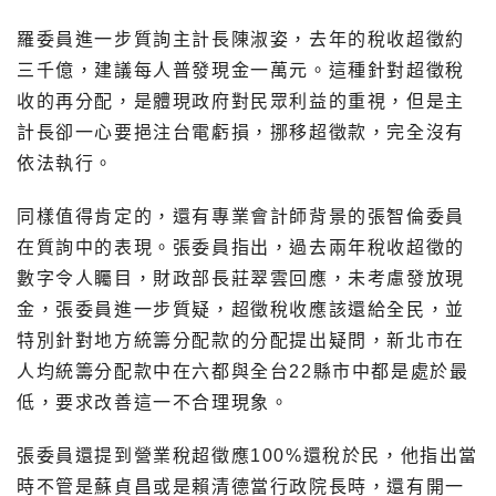
羅委員進一步質詢主計長陳淑姿，去年的稅收超徵約
三千億，建議每人普發現金一萬元。這種針對超徵稅
收的再分配，是體現政府對民眾利益的重視，但是主
計長卻一心要挹注台電虧損，挪移超徵款，完全沒有
依法執行。
同樣值得肯定的，還有專業會計師背景的張智倫委員
在質詢中的表現。張委員指出，過去兩年稅收超徵的
數字令人矚目，財政部長莊翠雲回應，未考慮發放現
金，張委員進一步質疑，超徵稅收應該還給全民，並
特別針對地方統籌分配款的分配提出疑問，新北市在
人均統籌分配款中在六都與全台22縣市中都是處於最
低，要求改善這一不合理現象。
張委員還提到營業稅超徵應100%還稅於民，他指出當
時不管是蘇貞昌或是賴清德當行政院長時，還有開一