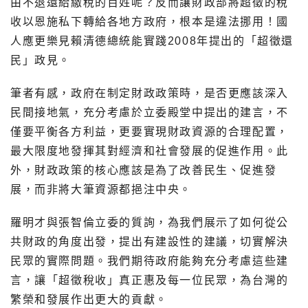
由不退還給繳稅的百姓呢？反而讓財政部將超徵的稅
收以恩施私下轉給各地方政府，根本是違法挪用！國
人應更樂見賴清德總統能實踐2008年提出的「超徵還
民」政見。
筆者有感，政府在制定財政政策時，是否更應該深入
民間接地氣，充分考慮於立委殿堂中提出的建言，不
僅要平衡各方利益，更要實現財政資源的合理配置，
最大限度地發揮其對經濟和社會發展的促進作用。此
外，財政政策的核心應該是為了改善民生、促進發
展，而非將大筆資源都挹注中央。
羅明才與張智倫立委的質詢，為我們展示了如何從公
共財政的角度出發，提出有建設性的建議，切實解決
民眾的實際問題。我們期待政府能夠充分考慮這些建
言，讓「超徵稅收」真正惠及每一位民眾，為台灣的
繁榮和發展作出更大的貢獻。