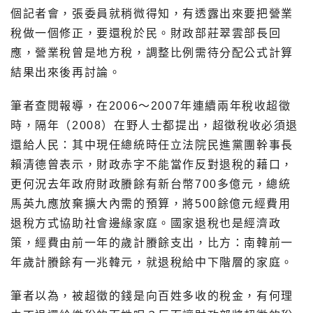
個記者會，張委員就稍微得知，有透露出來要把營業
稅做一個修正，要還稅於民。財政部莊翠雲部長回
應，營業稅曾是地方稅，調整比例需待分配公式計算
結果出來後再討論。
筆者查閱報導，在2006～2007年連續兩年稅收超徵
時，隔年（2008）在野人士都提出，超徵稅收必須退
還給人民：其中現任總統時任立法院民進黨團幹事長
賴清德曾表示，財政赤字不能當作反對退稅的藉口，
更何況去年政府財政賸餘有新台幣700多億元，總統
馬英九應放棄擴大內需的預算，將500餘億元經費用
退稅方式協助社會邊緣家庭。國家退稅也是經濟政
策，經費由前一年的歲計賸餘支出，比方：南韓前一
年歲計賸餘有一兆韓元，就退稅給中下階層的家庭。
筆者以為，被超徵的錢是向百姓多收的稅金，有何理