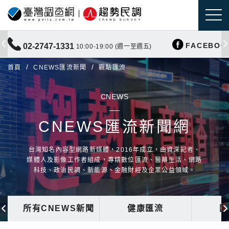
FACEBOO
02-2747-1331
10:00-19:00 (週一至週五)
首頁
CNEWS匯流新聞
觀點匯流
CNEWS
CNEWS匯流新聞網
台灣知名內容型網路新媒體，2016年成立，由資深記者、
媒體人及影像工作者組成，專精數位匯流、醫藥生活、網路
科技、政治民調、新能源、金融財經及企業公益領域。
所有CNEWS新聞
健康匯流
國