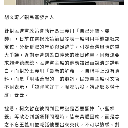
胡文琦／親民黨發言人
針對民進黨政策會執行長王義川「自己牙給、耍
帥」，日前在電視政論節目發表一席可用手機訊號來
定位、分析群眾的年齡與足跡等，引發台灣輿情的重
大爭議，近期更遭到藍白陣營的連日砲轟，同時還要
求賴清德總統、民進黨主席的他應該出面說清楚講明
白。而對於王義川「最新的解釋」，自稱手上沒有資
料，而是「用膝蓋想的」的辯詞，民眾黨主席柯文哲
不耐表示，「認罪就好了，囉哩叭唆，講那麼多幹什
麼」云云。
據悉，柯文哲在被問到民眾黨是否要撕掉「小藍標
籤」等政治判斷選擇問題時，皆未具體回應，而是念
念不忘王義川並喊話他要出來交代，不可以這樣。對