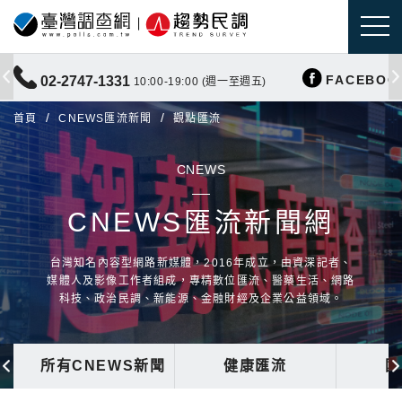
FACEBOO
02-2747-1331
10:00-19:00 (週一至週五)
首頁
CNEWS匯流新聞
觀點匯流
CNEWS
CNEWS匯流新聞網
台灣知名內容型網路新媒體，2016年成立，由資深記者、
媒體人及影像工作者組成，專精數位匯流、醫藥生活、網路
科技、政治民調、新能源、金融財經及企業公益領域。
所有CNEWS新聞
健康匯流
國