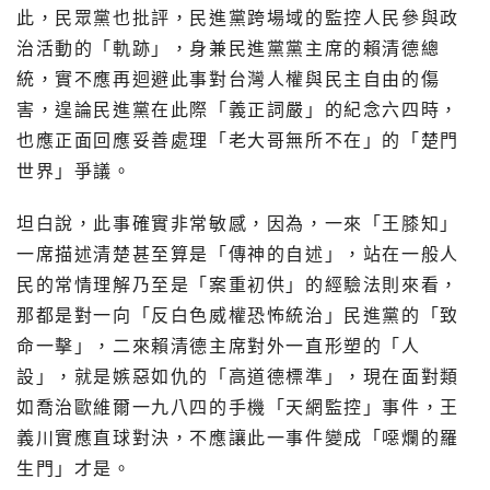
此，民眾黨也批評，民進黨跨場域的監控人民參與政
治活動的「軌跡」，身兼民進黨黨主席的賴清德總
統，實不應再迴避此事對台灣人權與民主自由的傷
害，遑論民進黨在此際「義正詞嚴」的紀念六四時，
也應正面回應妥善處理「老大哥無所不在」的「楚門
世界」爭議。
坦白說，此事確實非常敏感，因為，一來「王膝知」
一席描述清楚甚至算是「傳神的自述」，站在一般人
民的常情理解乃至是「案重初供」的經驗法則來看，
那都是對一向「反白色威權恐怖統治」民進黨的「致
命一擊」，二來賴清德主席對外一直形塑的「人
設」，就是嫉惡如仇的「高道德標準」，現在面對類
如喬治歐維爾一九八四的手機「天網監控」事件，王
義川實應直球對決，不應讓此一事件變成「噁爛的羅
生門」才是。