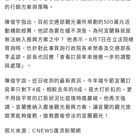
的行銷方案與策略。
陳俊宇指出，目前交通部觀光署所規劃的500萬元活
動補助經費，他認為實在緩不濟急，為何宜蘭縣就是
無法納入振興方案之中？ 他表示，6月7日在立法院總
質詢時，也針對此事質詢行政院長卓榮泰及交通部長
李孟諺，部長也回應「會看訂房率來做進一步的調整
與處理」。
陳俊宇說，近日收到的最新資訊，今年端午節宜蘭訂
房率只剩下4成，相較去年的8成，是大打折扣的，更
不用說平常的訂房狀況比疫情時還嚴峻。他再次強
調，宜蘭應納入震後觀光振興方案，讓宜蘭的觀光旅
遊業能夠復甦，搶救震後慘淡的宜蘭觀光！
照片來源：CNEWS匯流新聞網