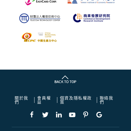
關於我
會員權
個資及隱私權政
聯絡我
們
益
策
們