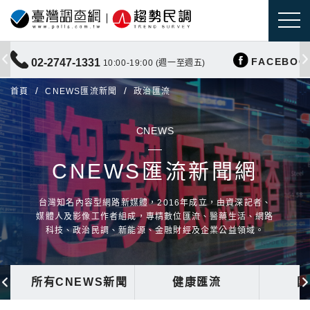
FACEBOO
02-2747-1331
10:00-19:00 (週一至週五)
首頁
CNEWS匯流新聞
政治匯流
CNEWS
CNEWS匯流新聞網
台灣知名內容型網路新媒體，2016年成立，由資深記者、
媒體人及影像工作者組成，專精數位匯流、醫藥生活、網路
科技、政治民調、新能源、金融財經及企業公益領域。
所有CNEWS新聞
健康匯流
國