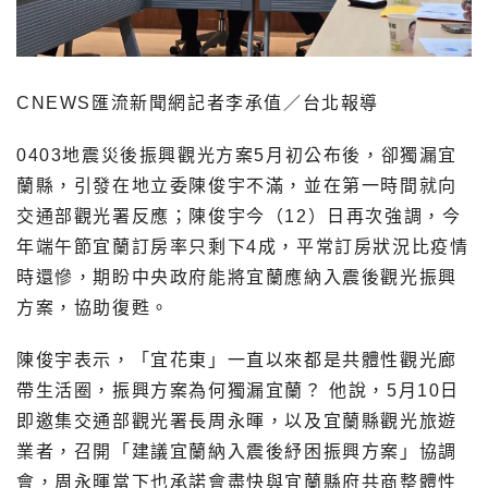
CNEWS匯流新聞網記者李承值／台北報導
0403地震災後振興觀光方案5月初公布後，卻獨漏宜
蘭縣，引發在地立委陳俊宇不滿，並在第一時間就向
交通部觀光署反應；陳俊宇今（12）日再次強調，今
年端午節宜蘭訂房率只剩下4成，平常訂房狀況比疫情
時還慘，期盼中央政府能將宜蘭應納入震後觀光振興
方案，協助復甦。
陳俊宇表示，「宜花東」一直以來都是共體性觀光廊
帶生活圈，振興方案為何獨漏宜蘭？ 他說，5月10日
即邀集交通部觀光署長周永暉，以及宜蘭縣觀光旅遊
業者，召開「建議宜蘭納入震後紓困振興方案」協調
會，周永暉當下也承諾會盡快與宜蘭縣府共商整體性