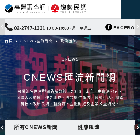
FACEBOO
02-2747-1331
10:00-19:00 (週一至週五)
首頁
CNEWS匯流新聞
政治匯流
CNEWS
CNEWS匯流新聞網
台灣知名內容型網路新媒體，2016年成立，由資深記者、
媒體人及影像工作者組成，專精數位匯流、醫藥生活、網路
科技、政治民調、新能源、金融財經及企業公益領域。
所有CNEWS新聞
健康匯流
國