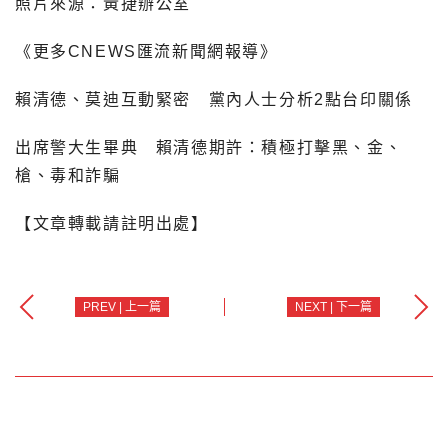
照片來源：黃捷辦公室
《更多CNEWS匯流新聞網報導》
賴清德、莫迪互動緊密 黨內人士分析2點台印關係
出席警大生畢典 賴清德期許：積極打擊黑、金、
槍、毒和詐騙
【文章轉載請註明出處】
PREV | 上一篇
NEXT | 下一篇