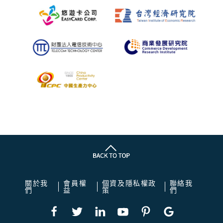
關於我
會員權
個資及隱私權政
聯絡我
們
益
策
們