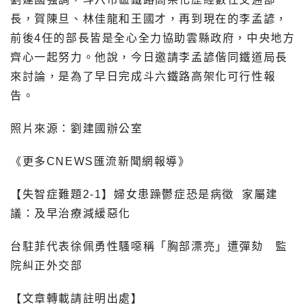
長，賀陳旦、林佳龍和王國才，再到現在的李孟諺，
前後4任的部長皆是全心全力協助雲縣政府，中央地方
齊心一起努力。他說，今日邀請李孟諺偕同鐵道局長
來討論，是為了早日完成斗六鐵路高架化可行性報
告。
照片來源：劉建國辦公室
《更多CNEWS匯流新聞網報導》
【失智症難題2-1】婦女患躁鬱症恐是病徵 家屬建
議：及早治療減緩惡化
台駐菲代表徐佩勇性騷噁稱「胸部漂亮」遭彈劾 監
院糾正外交部
【文章轉載請註明出處】