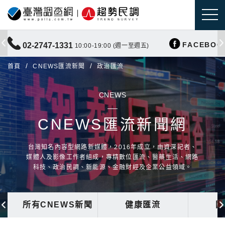
FACEBOO
02-2747-1331
10:00-19:00 (週一至週五)
首頁
CNEWS匯流新聞
政治匯流
CNEWS
CNEWS匯流新聞網
台灣知名內容型網路新媒體，2016年成立，由資深記者、
媒體人及影像工作者組成，專精數位匯流、醫藥生活、網路
科技、政治民調、新能源、金融財經及企業公益領域。
所有CNEWS新聞
健康匯流
國