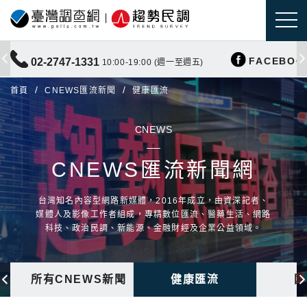
FACEBOO
02-2747-1331
10:00-19:00 (週一至週五)
首頁
CNEWS匯流新聞
健康匯流
CNEWS
CNEWS匯流新聞網
台灣知名內容型網路新媒體，2016年成立，由資深記者、
媒體人及影像工作者組成，專精數位匯流、醫藥生活、網路
科技、政治民調、新能源、金融財經及企業公益領域。
所有CNEWS新聞
健康匯流
國