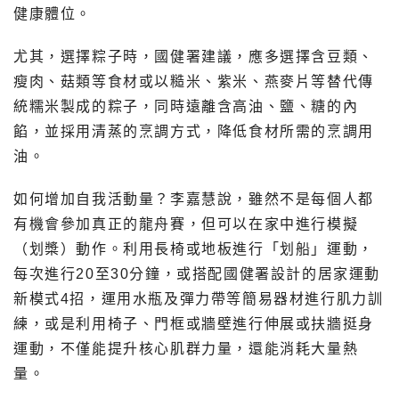
健康體位。
尤其，選擇粽子時，國健署建議，應多選擇含豆類、
瘦肉、菇類等食材或以糙米、紫米、燕麥片等替代傳
統糯米製成的粽子，同時遠離含高油、鹽、糖的內
餡，並採用清蒸的烹調方式，降低食材所需的烹調用
油。
如何增加自我活動量？李嘉慧說，雖然不是每個人都
有機會參加真正的龍舟賽，但可以在家中進行模擬
（划槳）動作。利用長椅或地板進行「划船」運動，
每次進行20至30分鐘，或搭配國健署設計的居家運動
新模式4招，運用水瓶及彈力帶等簡易器材進行肌力訓
練，或是利用椅子、門框或牆壁進行伸展或扶牆挺身
運動，不僅能提升核心肌群力量，還能消耗大量熱
量。