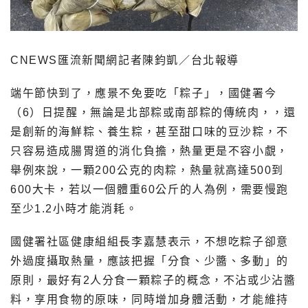
CNEWS匯流新聞網記者陳鈞凱／台北報導
端午節快到了，應景不免要吃「粽子」，國健署今
（6）日提醒，無論是北部粽或南部粽的傳統肉，，還
是創新的海鮮粽、養生粽，甚至甜口味的豆沙粽，不
只容易造成腸胃道的消化負擔，熱量更是不容小覷，
舉例來說，一顆200公克的肉粽，熱量就高達500到
600大卡，若以一個體重60公斤的人為例，需要慢跑
至少1.2小時才能消耗。
國健署社區健康組組長李嘉慧表示，不想吃粽子卻意
外過度攝取熱量，應該把握「分食、少醬、多動」的
原則，最好有2人分食一顆粽子的概念，不沾或少沾醬
料，享用食物的原味，同時增加身體活動，才能維持