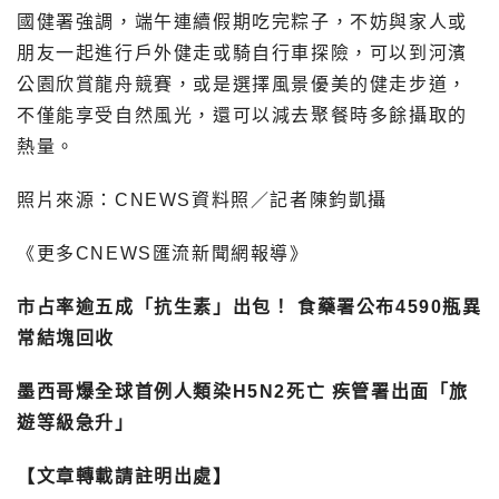
國健署強調，端午連續假期吃完粽子，不妨與家人或
朋友一起進行戶外健走或騎自行車探險，可以到河濱
公園欣賞龍舟競賽，或是選擇風景優美的健走步道，
不僅能享受自然風光，還可以減去聚餐時多餘攝取的
熱量。
照片來源：CNEWS資料照／記者陳鈞凱攝
《更多CNEWS匯流新聞網報導》
市占率逾五成「抗生素」出包！ 食藥署公布4590瓶異
常結塊回收
墨西哥爆全球首例人類染H5N2死亡 疾管署出面「旅
遊等級急升」
【文章轉載請註明出處】