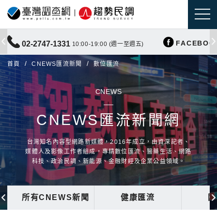
FACEBOO
02-2747-1331
10:00-19:00 (週一至週五)
首頁
CNEWS匯流新聞
數位匯流
CNEWS
CNEWS匯流新聞網
台灣知名內容型網路新媒體，2016年成立，由資深記者、
媒體人及影像工作者組成，專精數位匯流、醫藥生活、網路
科技、政治民調、新能源、金融財經及企業公益領域。
所有CNEWS新聞
健康匯流
國