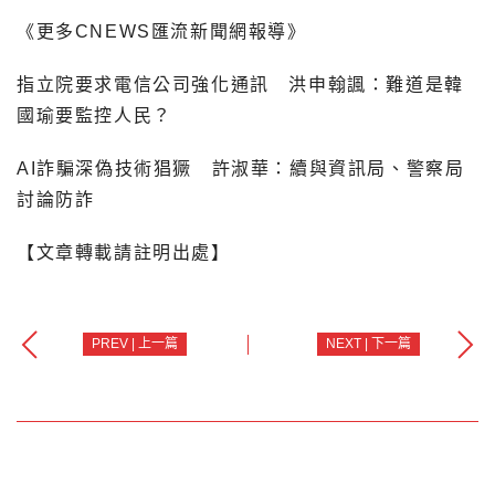
《更多CNEWS匯流新聞網報導》
指立院要求電信公司強化通訊 洪申翰諷：難道是韓
國瑜要監控人民？
AI詐騙深偽技術猖獗 許淑華：續與資訊局、警察局
討論防詐
【文章轉載請註明出處】
PREV | 上一篇
NEXT | 下一篇