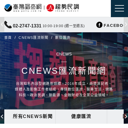
FACEBOO
02-2747-1331
10:00-19:00 (週一至週五)
首頁
CNEWS匯流新聞
數位匯流
CNEWS
CNEWS匯流新聞網
台灣知名內容型網路新媒體，2016年成立，由資深記者、
媒體人及影像工作者組成，專精數位匯流、醫藥生活、網路
科技、政治民調、新能源、金融財經及企業公益領域。
所有CNEWS新聞
健康匯流
國