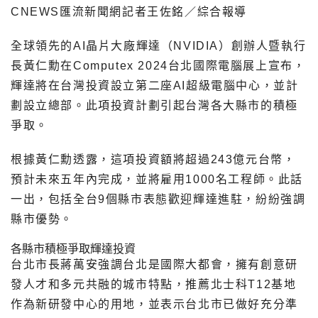
CNEWS匯流新聞網記者王佐銘／綜合報導
全球領先的AI晶片大廠輝達（NVIDIA）創辦人暨執行
長黃仁勳在Computex 2024台北國際電腦展上宣布，
輝達將在台灣投資設立第二座AI超級電腦中心，並計
劃設立總部。此項投資計劃引起台灣各大縣市的積極
爭取。
根據黃仁勳透露，這項投資額將超過243億元台幣，
預計未來五年內完成，並將雇用1000名工程師。此話
一出，包括全台9個縣市表態歡迎輝達進駐，紛紛強調
縣市優勢。
各縣市積極爭取輝達投資
台北市長蔣萬安強調台北是國際大都會，擁有創意研
發人才和多元共融的城市特點，推薦北士科T12基地
作為新研發中心的用地，並表示台北市已做好充分準