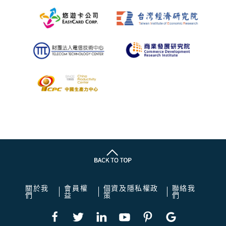
關於我
會員權
個資及隱私權政
聯絡我
們
益
策
們