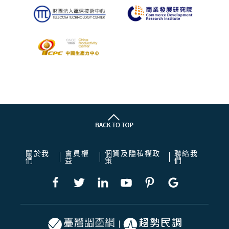
關於我
會員權
個資及隱私權政
聯絡我
們
益
策
們