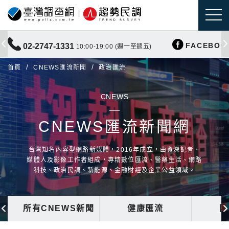
FACEBOO
02-2747-1331
10:00-19:00 (週一至週五)
首頁
CNEWS匯流新聞
政治匯流
CNEWS
CNEWS匯流新聞網
台灣知名內容型網路新媒體，2016年成立，由資深記者、
媒體人及影像工作者組成，專精數位匯流、醫藥生活、網路
科技、政治民調、新能源、金融財經及企業公益領域。
所有CNEWS新聞
健康匯流
國