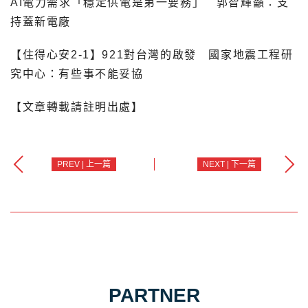
AI電力需求「穩定供電是第一要務」 郭智輝籲：支
持蓋新電廠
【住得心安2-1】921對台灣的啟發 國家地震工程研
究中心：有些事不能妥協
【文章轉載請註明出處】
PREV | 上一篇
NEXT | 下一篇
PARTNER