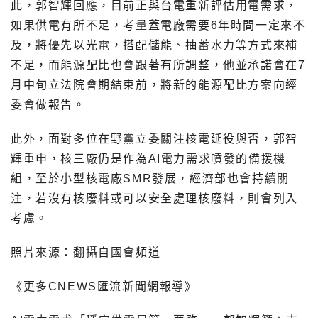
此，郭智輝回應，目前正與台電重新評估用電需求，
如果供電有所不足，考量蓋電廠需要6年時間一定來不
及，將優先以光電，搭配儲能、抽蓄水力等方式來補
不足，而能源配比也會跟著有所調整，他並承諾會在7
月中旬立法院會期結束前，將新的能源配比方案向經
委會做報告。
此外，面對多位在野黨立委關注核電延役與否，郭智
輝重申，核三廠仍是作為AI電力需求噴發的備援機
組，至於小型核電廠SMR發展，經濟部也會持續關
注，若沒有核廢料或可以安全處理核廢料，則會列入
考慮。
照片來源：翻攝自國會頻道
《更多CNEWS匯流新聞網報導》