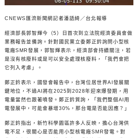
CNEWS匯流新聞網記者潘語綺／台北報導
經濟部長郭智輝今（5）日首次到立法院經濟委員會做
業務報告並備詢。針對國民黨立委鄭正鈐詢問小型核
電廠SMR發展，郭智輝表示，經濟部會持續關注，若
是沒有核廢料或是可以安全處理核廢料，「我們會把
它列入考慮」。
鄭正鈐表示，國發會報告中，台灣位居世界AI發展關
鍵地位，不過AI將在2025到2028年迎來爆發期，用
電量當然也跟著噴發。鄭正鈐質詢，「我們整個AI用
電發展中，可能會暴增30%，那台電是否能因應？」
鄭正鈐指出，新竹科學園區許多人反映，擔心台灣供
電不足，很關心是否能用小型核電廠SMR發電。對