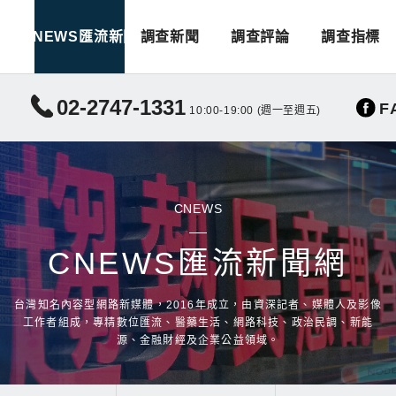
CNEWS匯流新聞
調查新聞
調查評論
調查指標
02-2747-1331
F
10:00-19:00 (週一至週五)
CNEWS
CNEWS匯流新聞網
台灣知名內容型網路新媒體，2016年成立，由資深記者、媒體人及影像
工作者組成，專精數位匯流、醫藥生活、網路科技、政治民調、新能
源、金融財經及企業公益領域。