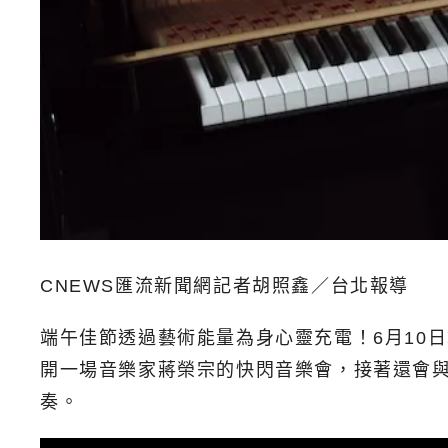
CNEWS匯流新聞網記者胡照鑫／台北報導
端午佳節透過藝術能量為身心靈充電！6月10
開一場音樂家蔣榮宗的快閃音樂會，接著還會
奏。