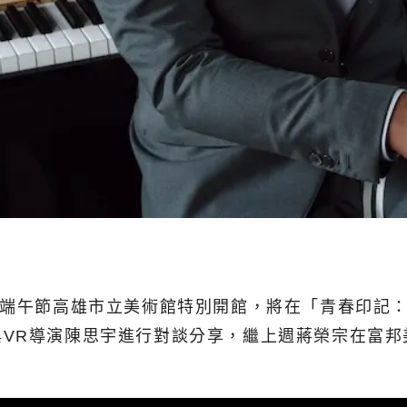
日端午節高雄市立美術館特別開館，將在「青春印記
與VR導演陳思宇進行對談分享，繼上週蔣榮宗在富邦