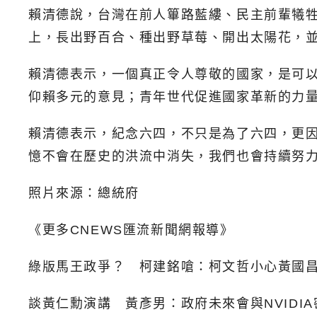
賴清德說，台灣在前人篳路藍縷、民主前輩犧
上，長出野百合、種出野草莓、開出太陽花，
賴清德表示，一個真正令人尊敬的國家，是可
仰賴多元的意見；青年世代促進國家革新的力
賴清德表示，紀念六四，不只是為了六四，更
憶不會在歷史的洪流中消失，我們也會持續努
照片來源：總統府
《更多CNEWS匯流新聞網報導》
綠版馬王政爭？ 柯建銘嗆：柯文哲小心黃國
談黃仁勳演講 黃彥男：政府未來會與NVIDI