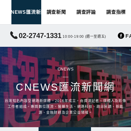
CNEWS匯流新聞
調查新聞
調查評論
調查指標
02-2747-1331
F
10:00-19:00 (週一至週五)
CNEWS
CNEWS匯流新聞網
台灣知名內容型網路新媒體，2016年成立，由資深記者、媒體人及影像
工作者組成，專精數位匯流、醫藥生活、網路科技、政治民調、新能
源、金融財經及企業公益領域。