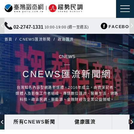
FACEBOO
02-2747-1331
10:00-19:00 (週一至週五)
首頁
CNEWS匯流新聞
政治匯流
CNEWS
CNEWS匯流新聞網
台灣知名內容型網路新媒體，2016年成立，由資深記者、
媒體人及影像工作者組成，專精數位匯流、醫藥生活、網路
科技、政治民調、新能源、金融財經及企業公益領域。
所有CNEWS新聞
健康匯流
國