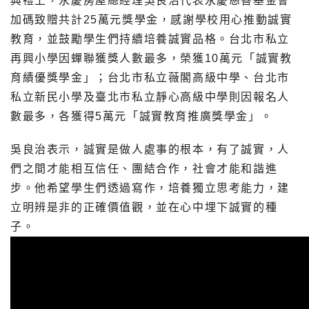
典禮上，永慶房屋總經理吳良治代表永慶慈善基金會
加碼致贈共計25萬元獎學金，感謝學校用心推動誠實
教育，並鼓勵學生們持續培養誠實品格。台北市私立
再興小學因蟬聯獲獎人數最多，榮獲10萬元「誠實教
育績優獎學金」；台北市私立薇閣高級中學、台北市
私立新民小學及臺北市私立靜心高級中學則因報名人
數最多，各獲得5萬元「誠實教育推廣獎學金」。
吳良治表示，誠實是做人處事的根本，有了誠實，人
們之間才能相互信任、團結合作，社會才能和諧進
步。他希望學生們透過寫作，培養獨立思考能力，建
立明辨是非的正確價值觀，並在心中埋下誠實的種
子。