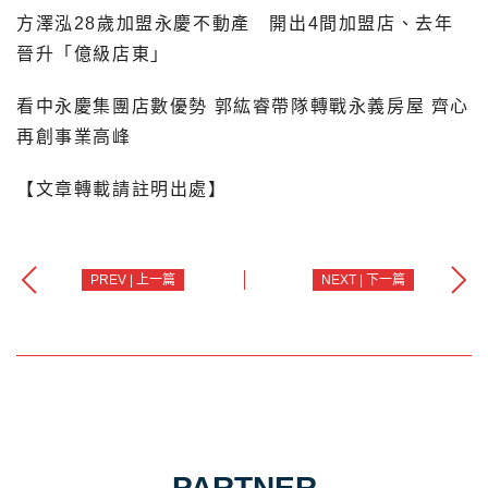
方澤泓28歲加盟永慶不動產 開出4間加盟店、去年
晉升「億級店東」
看中永慶集團店數優勢 郭紘睿帶隊轉戰永義房屋 齊心
再創事業高峰
【文章轉載請註明出處】
PREV | 上一篇
NEXT | 下一篇
PARTNER