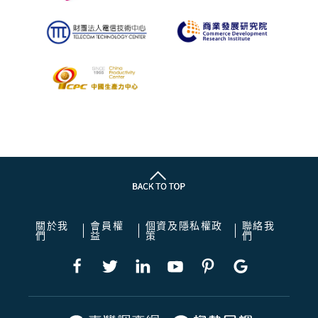
關於我
會員權
個資及隱私權政
聯絡我
們
益
策
們