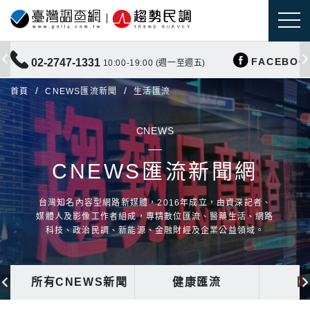
FACEBOO
02-2747-1331
10:00-19:00 (週一至週五)
首頁
CNEWS匯流新聞
生活匯流
CNEWS
CNEWS匯流新聞網
台灣知名內容型網路新媒體，2016年成立，由資深記者、
媒體人及影像工作者組成，專精數位匯流、醫藥生活、網路
科技、政治民調、新能源、金融財經及企業公益領域。
所有CNEWS新聞
健康匯流
國