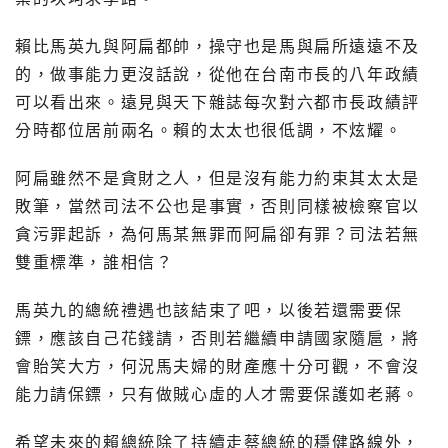
賴比馬英九與阿扁都帥，操守也是馬與扁所遠遠不及
的，做事能力更沒話說，從他在台南市長的八年政績
可以看出來。遠見與天下雜誌每次對六都市長政績評
分時都位居前兩名。賴的太太也很低調，不炫耀。
阿扁雖然不是貪財之人，但是沒有能力約束其太太是
敗筆，當然司法不公也是事實，否則同樣被檢察官以
貪污罪起訴，為何馬某無罪而阿扁卻有罪？司法若無
雙重標準，誰相信？
馬英九的總統禮遇也該結束了吧，以後若還需要保
鏢，應該自己花錢請，否則若繼續申請國家隨扈，將
會貽笑大方，何況馬夫婦的財產應十分可觀，不會沒
能力請保鏢，只有做賊心虛的人才需要保護如老蔣。
希望未來的賴總統除了持續走蔡總統的穩健路線外，