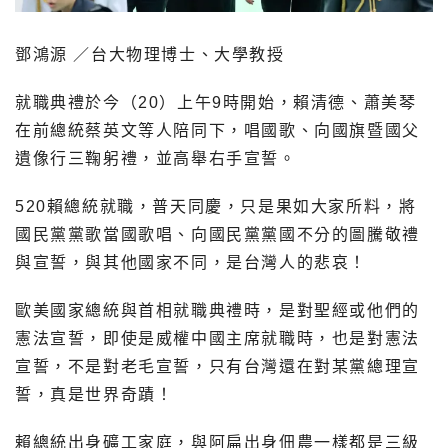
鄧鴻源 ／台大物理博士、大學教授
就職典禮於今（20）上午9時開始，賴清德、蕭美琴
在前總統蔡英文等人陪同下，唱國歌、向國旗暨國父
遺像行三鞠躬禮，並高舉右手宣誓。
520賴總統就職，普天同慶，只是果如大家所料，將
國民黨黨歌當國歌唱、向國民黨黨國不分的圖騰敬禮
與宣誓，與其他國家不同，是台灣人的悲哀！
歐美國家總統與首相就職典禮時，是對聖經或他們的
憲法宣誓，即使是威權中國主席就職時，也是對憲法
宣誓，不是對老毛宣誓，只有台灣還在對某黨總理宣
誓，真是世界奇蹟！
賴總統出身礦工家庭，與阿扁出身佃農一樣都是三級