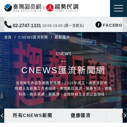
FACEBOO
02-2747-1331
10:00-19:00 (週一至週五)
首頁
CNEWS匯流新聞
觀點匯流
CNEWS
CNEWS匯流新聞網
台灣知名內容型網路新媒體，2016年成立，由資深記者、
媒體人及影像工作者組成，專精數位匯流、醫藥生活、網路
科技、政治民調、新能源、金融財經及企業公益領域。
所有CNEWS新聞
健康匯流
國