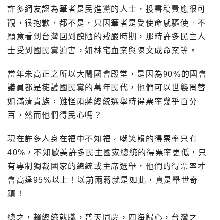
許多網友認為筆者是民進黨的人士，投書稿費應很可
觀，很抱歉，都不是，只因筆者是受使命感驅使，不
願意看到台灣回到醜陋的戒嚴時期，那時許多民主人
士受到國民黨迫害，如林宅血案與陳文成命案等。
當年朱高正之所以大鬧國會殿堂，是因為90%的國會
議員都是擁護國民黨的萬年民代，他們可以世襲罔替
如滿清貴族，難怪兩蔣總統選舉時得票率幾乎百分
百，然而他們得民心嗎？
現在許多人身在福中不知福，嘲笑賴的得票率只有
40%，不知歐美許多民主國家總統的得票率更低，只
有專制獨裁國家的總統或主席選舉，他們的得票率才
會高達95%以上！以前兩蔣就是如此，真是舉世奇
蹟！
總之，賴總統就職，普天同慶，四海歸心，台灣之