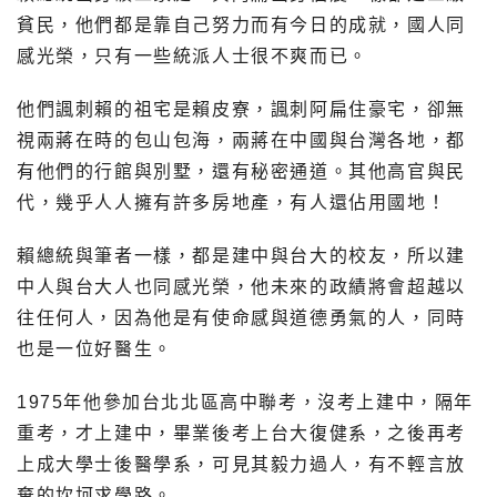
貧民，他們都是靠自己努力而有今日的成就，國人同
感光榮，只有一些統派人士很不爽而已。
他們諷刺賴的祖宅是賴皮寮，諷刺阿扁住豪宅，卻無
視兩蔣在時的包山包海，兩蔣在中國與台灣各地，都
有他們的行館與別墅，還有秘密通道。其他高官與民
代，幾乎人人擁有許多房地產，有人還佔用國地！
賴總統與筆者一樣，都是建中與台大的校友，所以建
中人與台大人也同感光榮，他未來的政績將會超越以
往任何人，因為他是有使命感與道德勇氣的人，同時
也是一位好醫生。
1975年他參加台北北區高中聯考，沒考上建中，隔年
重考，才上建中，畢業後考上台大復健系，之後再考
上成大學士後醫學系，可見其毅力過人，有不輕言放
棄的坎坷求學路。