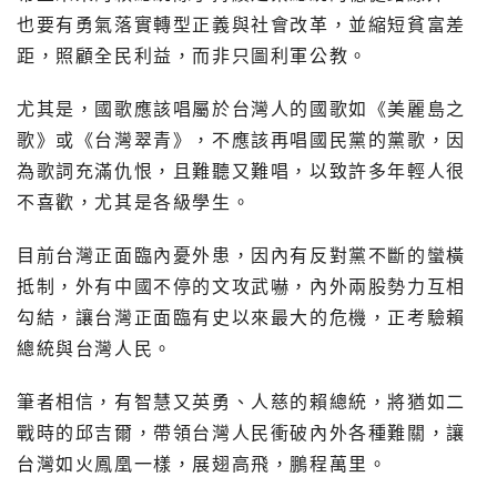
也要有勇氣落實轉型正義與社會改革，並縮短貧富差
距，照顧全民利益，而非只圖利軍公教。
尤其是，國歌應該唱屬於台灣人的國歌如《美麗島之
歌》或《台灣翠青》，不應該再唱國民黨的黨歌，因
為歌詞充滿仇恨，且難聽又難唱，以致許多年輕人很
不喜歡，尤其是各級學生。
目前台灣正面臨內憂外患，因內有反對黨不斷的蠻橫
抵制，外有中國不停的文攻武嚇，內外兩股勢力互相
勾結，讓台灣正面臨有史以來最大的危機，正考驗賴
總統與台灣人民。
筆者相信，有智慧又英勇、人慈的賴總統，將猶如二
戰時的邱吉爾，帶領台灣人民衝破內外各種難關，讓
台灣如火鳳凰一樣，展翅高飛，鵬程萬里。