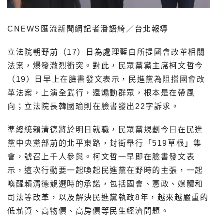
CNEWS匯流新聞網記者潘語綺／台北報導
立法院朝野前（17）日為處理藍白所提國會改革相關
法案，爆發激烈衝突。對此，民眾黨黨主席柯文哲今
（19）日早上在臉書發文表示，民進黨為阻擋國會改
革法案，上演全武行，還煽動群眾，根本是在帶風
向；立法院長韓國瑜則在臉書發出22字訴求。
準總統賴清德將於明日就職，民眾黨規劃今日在民進
黨中央黨部前的北平東路，封街舉行「519草根」集
會，號召上千人參與。柯文哲一早即在臉書發文表
示，這次行動要一起喚起民進黨在野時的主張，一起
喚醒賴清德競選時的承諾，包括國會、憲政、媒體和
司法等改革，以及解決民進黨執政8年，越來越嚴重的
低薪資、高物價、高房價等民生經濟問題。