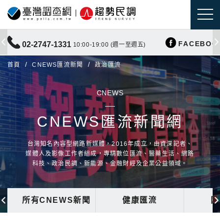
FACEBOO
02-2747-1331
10:00-19:00 (週一至週五)
首頁
CNEWS匯流新聞
政治匯流
CNEWS
CNEWS匯流新聞網
台灣知名內容型網路新媒體，2016年成立，由資深記者、
媒體人及影像工作者組成，專精數位匯流、醫藥生活、網路
科技、政治民調、新能源、金融財經及企業公益領域。
所有CNEWS新聞
健康匯流
國