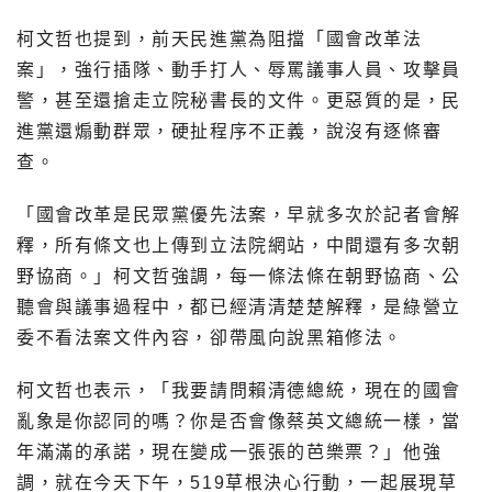
柯文哲也提到，前天民進黨為阻擋「國會改革法
案」，強行插隊、動手打人、辱罵議事人員、攻擊員
警，甚至還搶走立院秘書長的文件。更惡質的是，民
進黨還煽動群眾，硬扯程序不正義，說沒有逐條審
查。
「國會改革是民眾黨優先法案，早就多次於記者會解
釋，所有條文也上傳到立法院網站，中間還有多次朝
野協商。」柯文哲強調，每一條法條在朝野協商、公
聽會與議事過程中，都已經清清楚楚解釋，是綠營立
委不看法案文件內容，卻帶風向說黑箱修法。
柯文哲也表示，「我要請問賴清德總統，現在的國會
亂象是你認同的嗎？你是否會像蔡英文總統一樣，當
年滿滿的承諾，現在變成一張張的芭樂票？」他強
調，就在今天下午，519草根決心行動，一起展現草