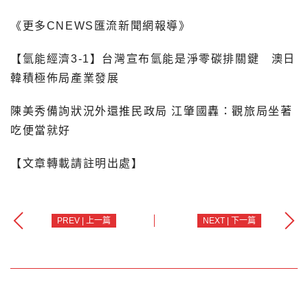
《更多CNEWS匯流新聞網報導》
【氫能經濟3-1】台灣宣布氫能是淨零碳排關鍵 澳日
韓積極佈局產業發展
陳美秀備詢狀況外還推民政局 江肇國轟：觀旅局坐著
吃便當就好
【文章轉載請註明出處】
PREV | 上一篇
NEXT | 下一篇