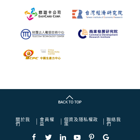
關於我
會員權
個資及隱私權政
聯絡我
們
益
策
們