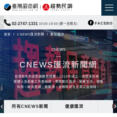
FACEBOO
02-2747-1331
10:00-19:00 (週一至週五)
首頁
CNEWS匯流新聞
數位匯流
CNEWS
CNEWS匯流新聞網
台灣知名內容型網路新媒體，2016年成立，由資深記者、
媒體人及影像工作者組成，專精數位匯流、醫藥生活、網路
科技、政治民調、新能源、金融財經及企業公益領域。
所有CNEWS新聞
健康匯流
國