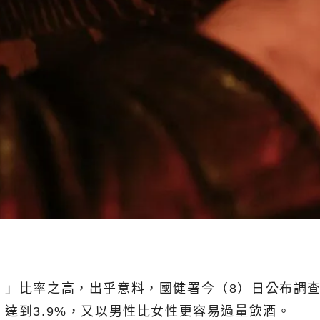
！」比率之高，出乎意料，國健署今（8）日公布調查
達到3.9%，又以男性比女性更容易過量飲酒。