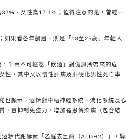
32%、女性為17.1%；值得注意的是，曾經一
；如果看各年齡層，則是「18至29歲」年輕人
後，千萬不可輕忽「飲酒」對健康所帶來的危
於女性，其中又以慢性肝病及肝硬化男性死亡率
究也顯示，酒精對中樞神經系統、消化系統及心
物質，會抑制免疫力，增加罹患傳染病（包含結
酒精代謝酵素「乙醛去氫酶（ALDH2）」，導