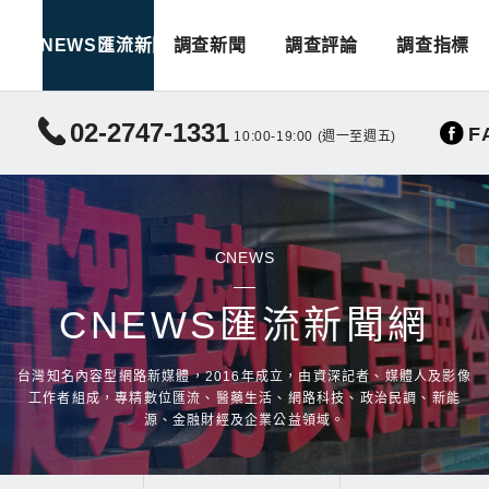
CNEWS匯流新聞
調查新聞
調查評論
調查指標
02-2747-1331
F
10:00-19:00 (週一至週五)
CNEWS
CNEWS匯流新聞網
台灣知名內容型網路新媒體，2016年成立，由資深記者、媒體人及影像
工作者組成，專精數位匯流、醫藥生活、網路科技、政治民調、新能
源、金融財經及企業公益領域。