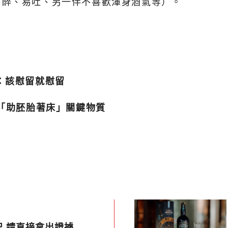
易醉、易吐、另一伴不喜歡渾身酒氣等）。
：該慰留就慰留
到「助胚胎著床」關鍵物質
 請直接拿出證據