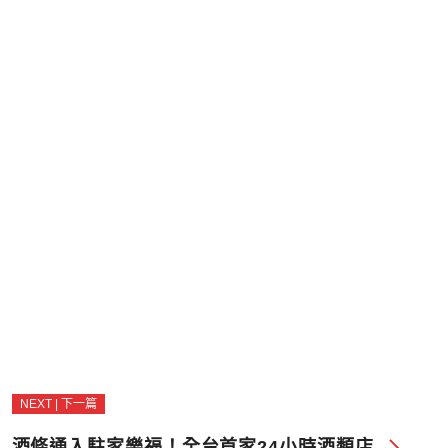
NEXT | 下一篇
酒條通入駐家樂福！全台首家24小時酒類店