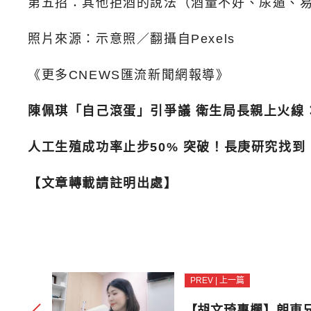
第五招：其他拒酒的說法（酒量不好、尿遁、
照片來源：示意照／翻攝自Pexels
《更多CNEWS匯流新聞網報導》
陳佩琪「自己滾蛋」引爭議 衛生局長親上火線
人工生殖成功率止步50% 突破！長庚研究找
【文章轉載請註明出處】
PREV | 上一篇
【胡文琦專欄】朗東兄