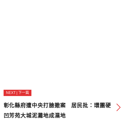
NEXT | 下一篇
彰化縣府遭中央打臉撤案 居民批：環團硬
凹芳苑大城泥灘地成濕地