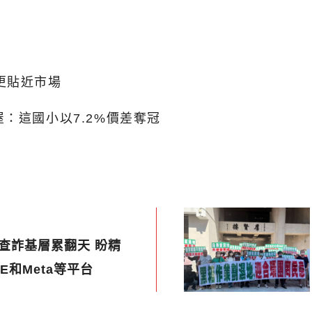
更貼近市場
：這國小以7.2%價差奪冠
】查詐基層累翻天 盼精
E和Meta等平台