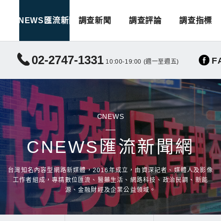
CNEWS匯流新聞
調查新聞
調查評論
調查指標
02-2747-1331
F
10:00-19:00 (週一至週五)
CNEWS
CNEWS匯流新聞網
台灣知名內容型網路新媒體，2016年成立，由資深記者、媒體人及影像
工作者組成，專精數位匯流、醫藥生活、網路科技、政治民調、新能
源、金融財經及企業公益領域。