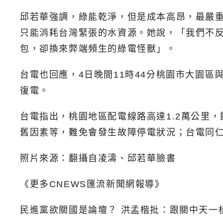
邱若華強調，綠能乾淨，但是成本高昂，最嚴
只能消耗台灣緊張的水資源。她說，「我們不
包，卻換來弊端頻生的綠電怪獸」。
台電也回應，4日晚間11時44分桃園市大園區
復電。
台電指出，桃園地區配電線路高達1.2萬公里
舊因素等，難免會發生故障停電狀況；台電同
照片來源：翻攝自凌濤、邱若華臉書
《更多CNEWS匯流新聞網報導》
民進黨欲關國是論壇？ 洪孟楷批：跟關中天一