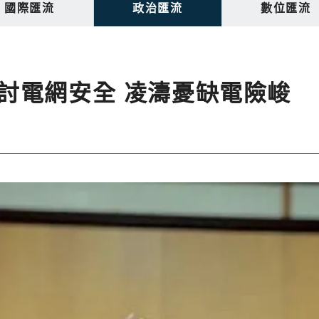
國際匯流
政治匯流
數位匯流
討電網安全 凌濤憂缺電險峻