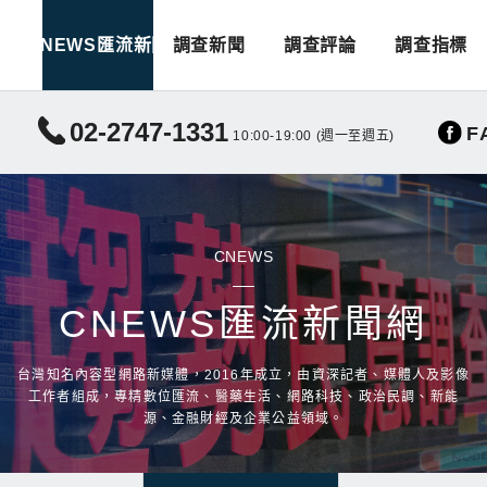
CNEWS匯流新聞
調查新聞
調查評論
調查指標
02-2747-1331
F
10:00-19:00 (週一至週五)
CNEWS
CNEWS匯流新聞網
台灣知名內容型網路新媒體，2016年成立，由資深記者、媒體人及影像
工作者組成，專精數位匯流、醫藥生活、網路科技、政治民調、新能
源、金融財經及企業公益領域。