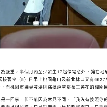
為嚴重，半個月內至少發生17起停電意外，讓在地
緊接著今（5）日早上桃園龜山及新北林口又有6627
全，而桃園市議員凌濤則痛批經濟部長王美花的相關
見是一回事，但不能因為意見不同，「我沒有按照你