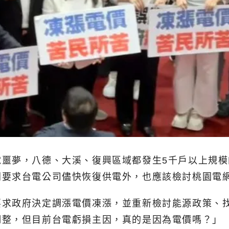
電噩夢，八德、大溪、復興區域都發生5千戶以上規
間要求台電公司儘快恢復供電外，也應該檢討桃園電
要求政府決定調漲電價凍漲，並重新檢討能源政策、
調整，但目前台電虧損主因，真的是因為電價嗎？」