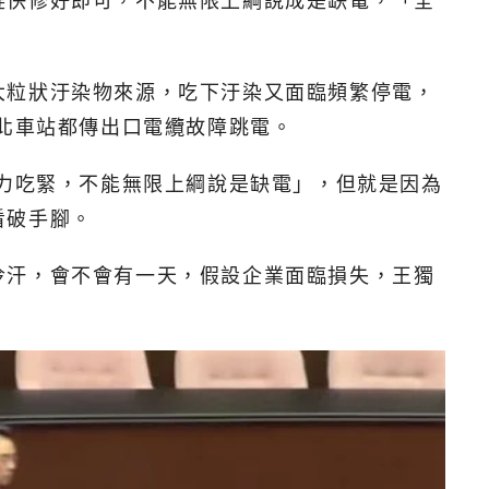
趕快修好即可，不能無限上綱說成是缺電，「全
大粒狀汙染物來源，吃下汙染又面臨頻繁停電，
台北車站都傳出口電纜故障跳電。
電力吃緊，不能無限上綱說是缺電」，但就是因為
看破手腳。
冷汗，會不會有一天，假設企業面臨損失，王獨