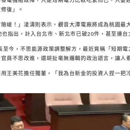
的發電機組故障，只是短期電力比較吃緊而已，只要
度修復」。
當險峻！」凌濤則表示，觀音大潭電廠將成為桃園最
他也指出，計入台北市、新北市已破20件，甚至連
次長至今，不思能源政策調整解方，最近竟稱「短期
責官員不思改進，還胡扯毫無邏輯的政治語言，讓人
任用王美花擔任獨董，「我為台新金的投資人捏一把