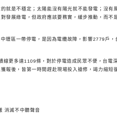
重的就是不穩定；太陽能沒有陽光就不能發電；沒有
反對發展綠電，但政府應該要務實，緩步推動，而不
與中壢區一帶停電，是因為電纜故障，影響2779戶，
，饋線更多達1109條，對於停電造成民眾不便，台
仁獲報後，皆第一時間趕赴現場投入搶修，竭力縮短
樣 消滅不中聽聲音