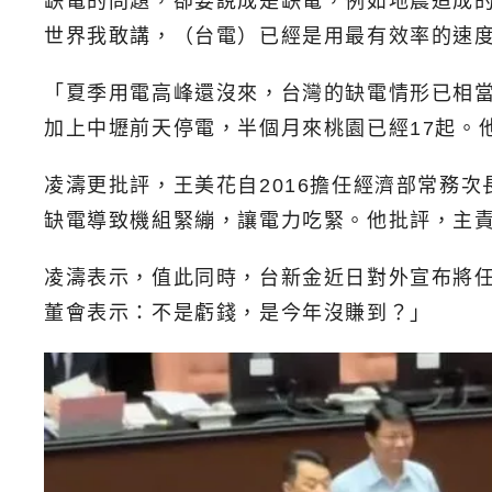
缺電的問題，卻要說成是缺電，例如地震造成
世界我敢講，（台電）已經是用最有效率的速
「夏季用電高峰還沒來，台灣的缺電情形已相
加上中壢前天停電，半個月來桃園已經17起。
凌濤更批評，王美花自2016擔任經濟部常務
缺電導致機組緊繃，讓電力吃緊。他批評，主
凌濤表示，值此同時，台新金近日對外宣布將
董會表示：不是虧錢，是今年沒賺到？」