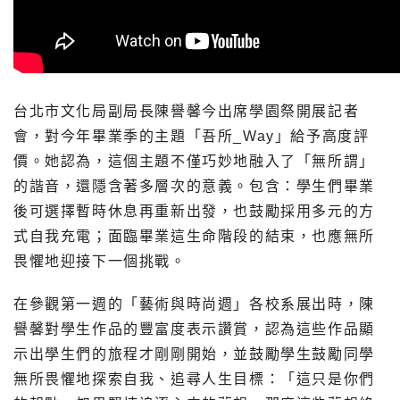
台北市文化局副局長陳譽馨今出席學園祭開展記者
會，對今年畢業季的主題「吾所_Way」給予高度評
價。她認為，這個主題不僅巧妙地融入了「無所謂」
的諧音，還隱含著多層次的意義。包含：學生們畢業
後可選擇暫時休息再重新出發，也鼓勵採用多元的方
式自我充電；面臨畢業這生命階段的結束，也應無所
畏懼地迎接下一個挑戰。
在參觀第一週的「藝術與時尚週」各校系展出時，陳
譽馨對學生作品的豐富度表示讚賞，認為這些作品顯
示出學生們的旅程才剛剛開始，並鼓勵學生鼓勵同學
無所畏懼地探索自我、追尋人生目標：「這只是你們