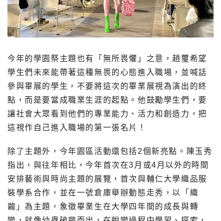
今年的學園祭主題也有「無所畏懼」之意，趙璽希望
學生們未來能帶著這種無畏的心態進入職場，並喊話
參與畢展的學生，不要將這次的畢業展視為演出的終
點，而是要當成職業生涯的起點。他鼓勵學生們，要
讓社會大眾看到他們的專業能力、活力和創造力，把
這視作自己進入職場的第一張名片！
除了主題外，今年園區活動還包括2個新亮點。陳玉秀
指出，與往年相比，今年首次在3月或4月以外的時間
安排藝術與時尚主題的展覽，首次與輔仁大學織品服
裝學系合作，並在一號倉庫舉辦動態走秀，以「織
繭」為主題，象徵畢業生在大學四年間的成長與轉
變，就像幼蟲破繭而出，在蛻變過程中學習、探索，