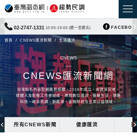
FACEBOO
02-2747-1331
10:00-19:00 (週一至週五)
首頁
CNEWS匯流新聞
生活匯流
CNEWS
CNEWS匯流新聞網
台灣知名內容型網路新媒體，2016年成立，由資深記者、
媒體人及影像工作者組成，專精數位匯流、醫藥生活、網路
科技、政治民調、新能源、金融財經及企業公益領域。
所有CNEWS新聞
健康匯流
國