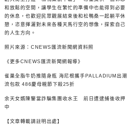
和放鬆的空間，讓學生在繁忙的準備中也能得到必要
的休息，也歡迎民眾觀展結束後和松鴨桑一起躺平休
憩，恣意揮灑對未來各種天馬行空的想像，探索自己
的人生方向。
照片來源：CNEWS匯流新聞網資料照
《更多CNEWS匯流新聞網報導》
雀巢全脂牛奶推隨身瓶 海尼根攜手PALLADIUM出潮
流包款 486慶母親節下殺25折
余天女婿陳鑒當詐騙集團收水王 前日遭逮捕後收押
中
【文章轉載請註明出處】