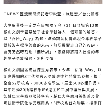
CNEWS匯流新聞網記者李映萱、施建宏／台北報導
大學畢業後一定要有目標嗎？今（3）日登場第13屆
松山文創學園祭給了社會準新鮮人一個可愛的解答，
以「吾所_Way」為題，透過諧音梗傳遞現今年輕學子
對於沒有標準答案的未來，無所畏懼走自己的Way，
會有茫然時刻也「無所謂」，激勵即將踏入社會的年
輕學子勇於追尋、無所畏懼。
松山文創園區總監陳玉秀表示，今年「吾所_Way」以
創意爆棚的Z世代語言及勇於表達的特質為發想，攜手
全台52所校系、3000多名學生，展出600多組作品。
其中超過30所跨校系於6週主題畢展中聯展與共展，
如輔仁大學織品服裝學系、輔仁大學應用美術系及黎
明技術學院化妝品應用系，3所校系首次聯展，攜手打