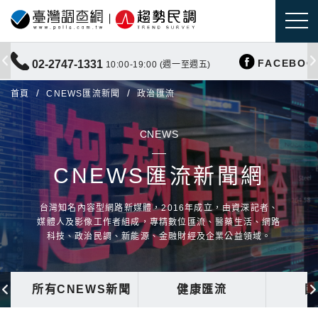
FACEBOO
02-2747-1331
10:00-19:00 (週一至週五)
首頁
CNEWS匯流新聞
政治匯流
CNEWS
CNEWS匯流新聞網
台灣知名內容型網路新媒體，2016年成立，由資深記者、
媒體人及影像工作者組成，專精數位匯流、醫藥生活、網路
科技、政治民調、新能源、金融財經及企業公益領域。
所有CNEWS新聞
健康匯流
國