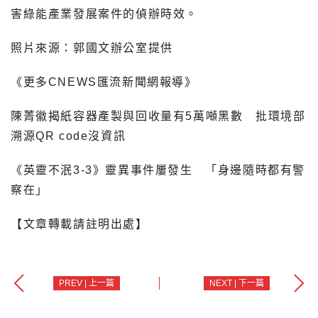
害綠能產業發展案件的偵辦時效。
照片來源：郭國文辦公室提供
《更多CNEWS匯流新聞網報導》
陳菁徽揭紙容器產製與回收量有5萬噸黑數 批環境部
溯源QR code沒資訊
《英靈不泯3-3》靈異事件屢發生 「身邊隨時都有警
察在」
【文章轉載請註明出處】
PREV | 上一篇
NEXT | 下一篇