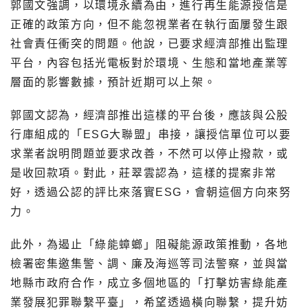
郭國文強調，以環境永續為由，進行再生能源授信是
正確的政策方向，但不能忽視業者在執行面屢發生跟
社會責任衝突的問題。他說，已要求經濟部推出監理
平台，內容包括光電板對於環境、生態和當地產業等
層面的影響數據，預計近期可以上架。
郭國文認為，經濟部推出這樣的平台後，應該與公股
行庫組成的「ESG大聯盟」串接，讓授信單位可以要
求業者說明問題並要求改善，不然可以停止撥款，或
是收回款項。對此，莊翠雲認為，這樣的提案非常
好，透過公認的評比來落實ESG，會朝這個方向來努
力。
此外，為遏止「綠能蟑螂」阻礙能源政策推動，各地
檢署密集邀集警、調、廉及海巡等司法警察，並與當
地縣市政府合作，成立多個地區的「打擊妨害綠能產
業發展犯罪聯繫平臺」，希望透過橫向聯繫，提升妨