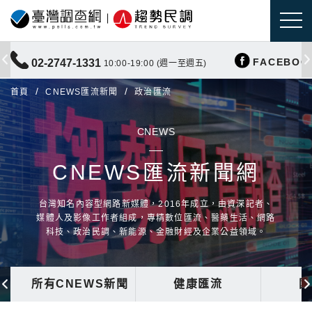
FACEBOO
02-2747-1331
10:00-19:00 (週一至週五)
首頁
CNEWS匯流新聞
政治匯流
CNEWS
CNEWS匯流新聞網
台灣知名內容型網路新媒體，2016年成立，由資深記者、
媒體人及影像工作者組成，專精數位匯流、醫藥生活、網路
科技、政治民調、新能源、金融財經及企業公益領域。
所有CNEWS新聞
健康匯流
國