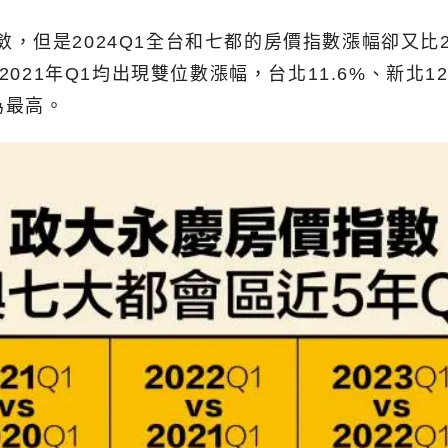
現收斂，但是2024Q1全台和七都的房價指數漲幅卻又
21年Q1均出現雙位數漲幅，台北11.6%、新北12.
為最高。