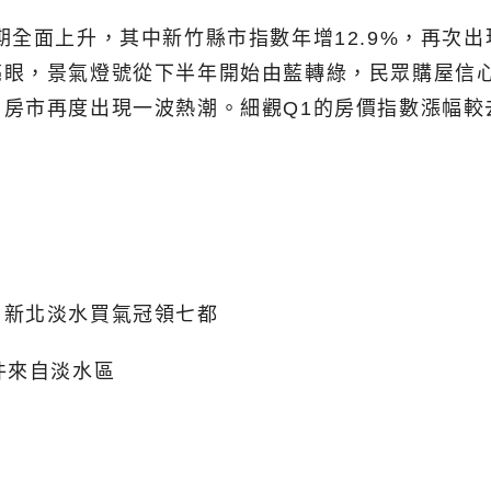
全面上升，其中新竹縣市指數年增12.9%，再次出
亮眼，景氣燈號從下半年開始由藍轉綠，民眾購屋信
房市再度出現一波熱潮。細觀Q1的房價指數漲幅較
：新北淡水買氣冠領七都
件來自淡水區