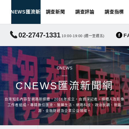
CNEWS匯流新聞
調查新聞
調查評論
調查指標
02-2747-1331
F
10:00-19:00 (週一至週五)
CNEWS
CNEWS匯流新聞網
台灣知名內容型網路新媒體，2016年成立，由資深記者、媒體人及影像
工作者組成，專精數位匯流、醫藥生活、網路科技、政治民調、新能
源、金融財經及企業公益領域。