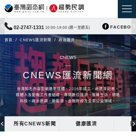
FACEBOO
02-2747-1331
10:00-19:00 (週一至週五)
首頁
CNEWS匯流新聞
政治匯流
CNEWS
CNEWS匯流新聞網
台灣知名內容型網路新媒體，2016年成立，由資深記者、
媒體人及影像工作者組成，專精數位匯流、醫藥生活、網路
科技、政治民調、新能源、金融財經及企業公益領域。
所有CNEWS新聞
健康匯流
國