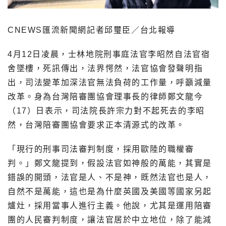
CNEWS匯流新聞網記者邱璽臣／台北報導
4月12日凌晨，士林地院刑事庭法官李昭然自法官宿
舍墜樓，死訊傳出，法界愕然，法官協會發聲明指
出，司法變革加深法官無法負荷的工作量，呼籲減量
改革。身為台灣陪審團協會理事長的律師鄭文龍今
（17）日表示，司法院長許宗力對不起死去的李昭
然，台灣陪審團協會要求正本清源式的改革。
「現行的刑事司法審判制度，採用歐陸的職權審
判。」鄭文龍提到，假設法官如神般的萬能，其實是
錯誤的開頭，法官是人、不是神，既然法官也是人，
自然不是萬能，這也是為什麼英國及美國等國家另起
爐灶，採用當事人進行主義。他說，尤其是運用陪審
團的人民審判制度，讓法官居於中立地位，除了能減