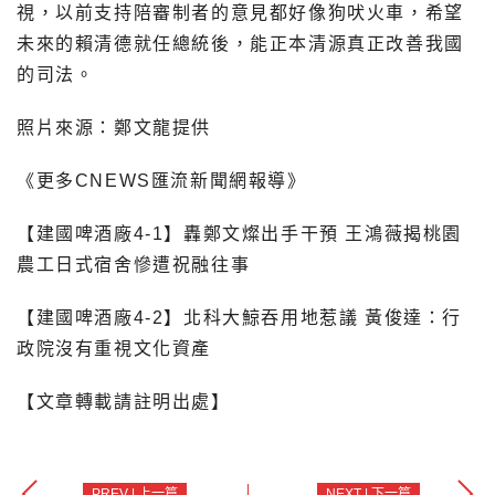
視，以前支持陪審制者的意見都好像狗吠火車，希望
未來的賴清德就任總統後，能正本清源真正改善我國
的司法。
照片來源：鄭文龍提供
《更多CNEWS匯流新聞網報導》
【建國啤酒廠4-1】轟鄭文燦出手干預 王鴻薇揭桃園
農工日式宿舍慘遭祝融往事
【建國啤酒廠4-2】北科大鯨吞用地惹議 黃俊達：行
政院沒有重視文化資產
【文章轉載請註明出處】
PREV | 上一篇
NEXT | 下一篇