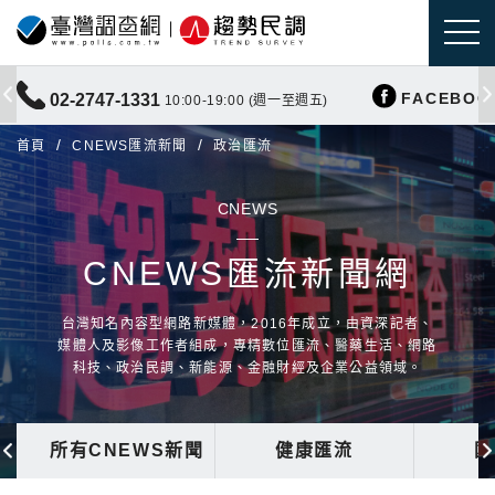
FACEBOO
02-2747-1331
10:00-19:00 (週一至週五)
首頁
CNEWS匯流新聞
政治匯流
CNEWS
CNEWS匯流新聞網
台灣知名內容型網路新媒體，2016年成立，由資深記者、
媒體人及影像工作者組成，專精數位匯流、醫藥生活、網路
科技、政治民調、新能源、金融財經及企業公益領域。
所有CNEWS新聞
健康匯流
國