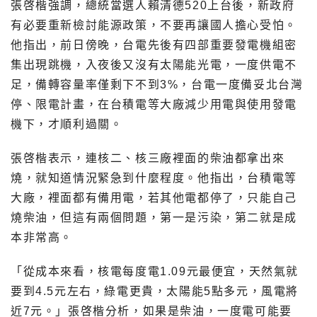
張啓楷強調，總統當選人賴清德520上台後，新政府
有必要重新檢討能源政策，不要再讓國人擔心受怕。
他指出，前日傍晚，台電先後有四部重要發電機組密
集出現跳機，入夜後又沒有太陽能光電，一度供電不
足，備轉容量率僅剩下不到3%，台電一度備妥北台灣
停、限電計畫，在台積電等大廠減少用電與使用發電
機下，才順利過關。
張啓楷表示，連核二、核三廠裡面的柴油都拿出來
燒，就知道情況緊急到什麼程度。他指出，台積電等
大廠，裡面都有備用電，若其他電都停了，只能自己
燒柴油，但這有兩個問題，第一是污染，第二就是成
本非常高。
「從成本來看，核電每度電1.09元最便宜，天然氣就
要到4.5元左右，綠電更貴，太陽能5點多元，風電將
近7元。」張啓楷分析，如果是柴油，一度電可能要