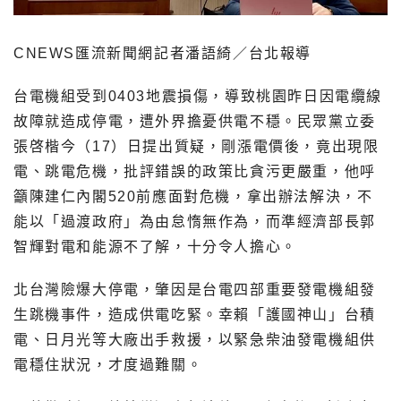
CNEWS匯流新聞網記者潘語綺／台北報導
台電機組受到0403地震損傷，導致桃園昨日因電纜線
故障就造成停電，遭外界擔憂供電不穩。民眾黨立委
張啓楷今（17）日提出質疑，剛漲電價後，竟出現限
電、跳電危機，批評錯誤的政策比貪污更嚴重，他呼
籲陳建仁內閣520前應面對危機，拿出辦法解決，不
能以「過渡政府」為由怠惰無作為，而準經濟部長郭
智輝對電和能源不了解，十分令人擔心。
北台灣險爆大停電，肇因是台電四部重要發電機組發
生跳機事件，造成供電吃緊。幸賴「護國神山」台積
電、日月光等大廠出手救援，以緊急柴油發電機組供
電穩住狀況，才度過難關。