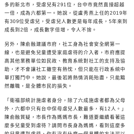
多的新北市，受虐兒有291位，台中市竟然直接超越
一倍，成為六都第一。她說，從盧秀燕上任的2019年
有309位受虐兒，受虐兒人數更是每年成長，5年來到
成長到2倍，成長數字倍增，令人不捨。
另外，陳俞融建議市府，社工身為社會安全網第一
線，也是避免兒童遭受家庭虐待的介入者，市府應提
高其他業務單位如民政、教育系統對社工的支持及協
助，才不會讓社工雖空有熱忱，但只能在行政系統中
單打獨鬥中。她說，最後若將熱情消耗殆盡，只能黯
然離職，是全體市民的損失。
「衛福部統計施虐者身分，除了六成施虐者都為父母
外，六都中只有台中保母虐兒人數最多，有12人。」
陳俞融質疑，市長作為媽媽市長，難道要繼續看著這
麼多兒童受到虐待？請問市長身為媽媽，看到這麼多
的兒童遭到虐待，你有沒有什麼一個具體的方法可以