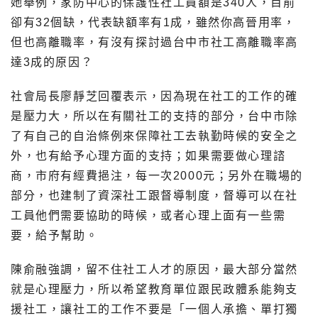
她舉例，家防中心的保護性社工員額是340人，目前
卻有32個缺，代表缺額率有1成，雖然你高晉用率，
但也高離職率，有沒有探討過台中市社工高離職率高
達3成的原因？
社會局長廖靜芝回覆表示，因為現在社工的工作的確
是壓力大，所以在有關社工的支持的部分，台中市除
了有自己的自治條例來保障社工去執勤時候的安全之
外，也有給予心理方面的支持；如果需要做心理諮
商，市府有經費挹注，每一次2000元；另外在職場的
部分，也建制了資深社工跟督導制度，督導可以在社
工員他們需要協助的時候，或者心理上面有一些需
要，給予幫助。
陳俞融強調，留不住社工人才的原因，最大部分當然
就是心理壓力，所以希望教育單位跟民政體系能夠支
援社工，讓社工的工作不要是「一個人承擔、單打獨