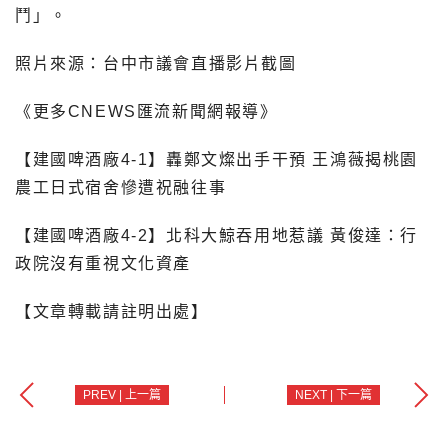
鬥」。
照片來源：台中市議會直播影片截圖
《更多CNEWS匯流新聞網報導》
【建國啤酒廠4-1】轟鄭文燦出手干預 王鴻薇揭桃園
農工日式宿舍慘遭祝融往事
【建國啤酒廠4-2】北科大鯨吞用地惹議 黃俊達：行
政院沒有重視文化資產
【文章轉載請註明出處】
PREV | 上一篇
NEXT | 下一篇