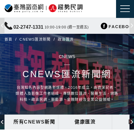
FACEBOO
02-2747-1331
10:00-19:00 (週一至週五)
首頁
CNEWS匯流新聞
政治匯流
CNEWS
CNEWS匯流新聞網
台灣知名內容型網路新媒體，2016年成立，由資深記者、
媒體人及影像工作者組成，專精數位匯流、醫藥生活、網路
科技、政治民調、新能源、金融財經及企業公益領域。
所有CNEWS新聞
健康匯流
國