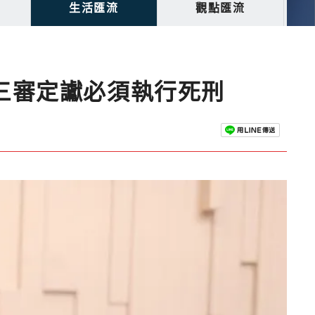
生活匯流
觀點匯流
三審定讞必須執行死刑