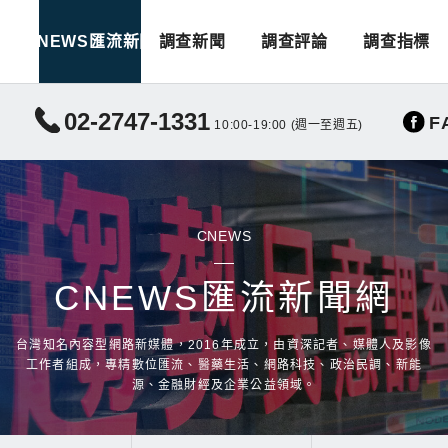
CNEWS匯流新聞
調查新聞
調查評論
調查指標
02-2747-1331
F
10:00-19:00 (週一至週五)
CNEWS
CNEWS匯流新聞網
台灣知名內容型網路新媒體，2016年成立，由資深記者、媒體人及影像
工作者組成，專精數位匯流、醫藥生活、網路科技、政治民調、新能
源、金融財經及企業公益領域。