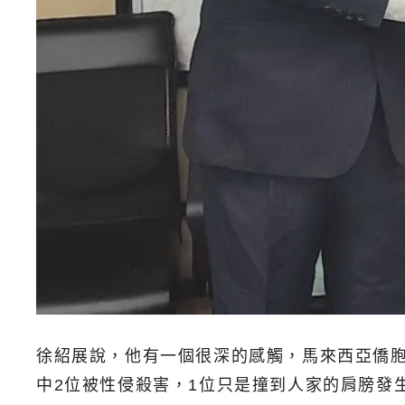
徐紹展說，他有一個很深的感觸，馬來西亞僑胞
中2位被性侵殺害，1位只是撞到人家的肩膀發