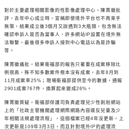
對於主要處理相關影像的性影像處理中心，陳菁徽批
評，去年中心成立時，宣稱即使境外平台也不再束手
無策，結果成立後3個月又說遇到3大瓶頸，包含無法
確認申訴人是否為當事人、許多網站IP設置在境外無
法聯繫，最後很多申訴人接到中心電話以為是詐騙
等。
陳菁徽痛批，結果衛福部的報告只著重在成案移除比
例很高，殊不知多數案件根本沒有成案，去年8月到
11月成案率25%；現場衛福部提供至今的數據，通報
2901成案767件，換算起來變成26%。
陳菁徽質疑，衛福部保護司負責處理兒少性剝削網站
上的「社政主管機關處理網際網路內容違反兒童及少
年相關法規處理流程」，這個檔案已經4年沒更新，上
次更新是109年3月3日，而且針對境外IP的處理流