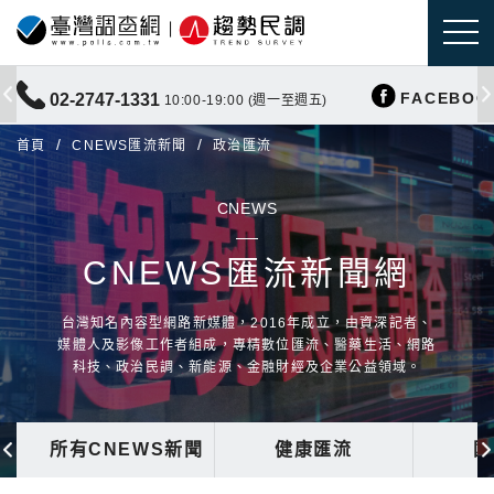
FACEBOO
02-2747-1331
10:00-19:00 (週一至週五)
首頁
CNEWS匯流新聞
政治匯流
CNEWS
CNEWS匯流新聞網
台灣知名內容型網路新媒體，2016年成立，由資深記者、
媒體人及影像工作者組成，專精數位匯流、醫藥生活、網路
科技、政治民調、新能源、金融財經及企業公益領域。
所有CNEWS新聞
健康匯流
國