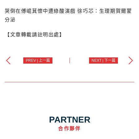
哭倒在傅崐萁懷中遭綠酸演戲 徐巧芯：生理期賀爾蒙
分泌
【文章轉載請註明出處】
PREV | 上一篇
NEXT | 下一篇
PARTNER
合作夥伴