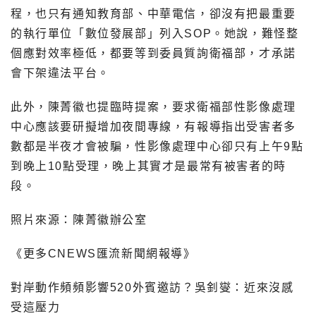
程，也只有通知教育部、中華電信，卻沒有把最重要
的執行單位「數位發展部」列入SOP。她說，難怪整
個應對效率極低，都要等到委員質詢衛福部，才承諾
會下架違法平台。
此外，陳菁徽也提臨時提案，要求衛福部性影像處理
中心應該要研擬增加夜間專線，有報導指出受害者多
數都是半夜才會被騙，性影像處理中心卻只有上午9點
到晚上10點受理，晚上其實才是最常有被害者的時
段。
照片來源：陳菁徽辦公室
《更多CNEWS匯流新聞網報導》
對岸動作頻頻影響520外賓邀訪？吳釗燮：近來沒感
受這壓力