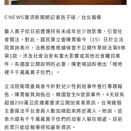
CNEWS匯流新聞網記者翁子竣／台北報導
藝人黃子佼日前遭爆持有未成年兒少姓影像，引發社
會關注。對此，國民黨立委陳菁徽今（15）日於立法
院質詢表示，法務部應根據偵查不公開作業辦法第8條
第1款，涉及社會治安有重大影響或其他社會矚目案
件，有適度公開說明的必要，陳更喊話盼揪出「暗地
裡千千萬萬黃子佼們」。
立法院衛環委員會今針對兒少性剝削事件進行專題報
告，陳菁徽質詢指出，韓國發生N號房事件，4天就有
超過200萬公民連署要求公開加害者資訊，台灣幾個
主要違法平台會員人數加總起來將近萬人。她說，這
表示還有千千萬萬黃子佼們的加害人躲在暗處，目前
民眾只能從報導得知最新資訊。