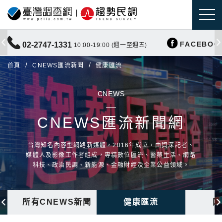
FACEBOO
02-2747-1331
10:00-19:00 (週一至週五)
首頁
CNEWS匯流新聞
健康匯流
CNEWS
CNEWS匯流新聞網
台灣知名內容型網路新媒體，2016年成立，由資深記者、
媒體人及影像工作者組成，專精數位匯流、醫藥生活、網路
科技、政治民調、新能源、金融財經及企業公益領域。
所有CNEWS新聞
健康匯流
國