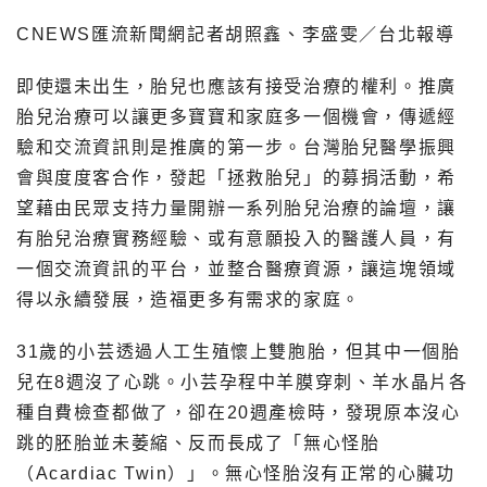
CNEWS匯流新聞網記者胡照鑫、李盛雯／台北報導
即使還未出生，胎兒也應該有接受治療的權利。推廣
胎兒治療可以讓更多寶寶和家庭多一個機會，傳遞經
驗和交流資訊則是推廣的第一步。台灣胎兒醫學振興
會與度度客合作，發起「拯救胎兒」的募捐活動，希
望藉由民眾支持力量開辦一系列胎兒治療的論壇，讓
有胎兒治療實務經驗、或有意願投入的醫護人員，有
一個交流資訊的平台，並整合醫療資源，讓這塊領域
得以永續發展，造福更多有需求的家庭。
31歲的小芸透過人工生殖懷上雙胞胎，但其中一個胎
兒在8週沒了心跳。小芸孕程中羊膜穿刺、羊水晶片各
種自費檢查都做了，卻在20週產檢時，發現原本沒心
跳的胚胎並未萎縮、反而長成了「無心怪胎
（Acardiac Twin）」。無心怪胎沒有正常的心臟功