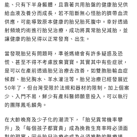
能、只有下半身軀體，且靠著共用胎盤的健康胎兒供
給血液及養分而成長，若不阻斷無心怪胎的臍帶血流
供應，可能導致原本健康的胎兒胎死腹中。幸好透過
射頻燒灼術進行胎兒治療，成功將異常胎兒減胎，並
讓健康的胎兒得以正常發育、出生。
當發現胎兒有問題時，準爸媽總會有許多疑惑及恐
慌、甚至不得不考慮放棄寶寶。其實其中有些症狀，
是可以在產前透過胎兒治療去改善，如雙胞胎輸血症
候群、胎兒胸水、羊水灌注等。胎兒治療已經發展近
50年了，但台灣受限於法規和器材的限制，加上個案
少、入門不易，鮮少有產科醫師願意投入，可以執行
的團隊鳳毛麟角。
在大齡晚育及少子化的潮流下，「胎兒異常機率攀
升」及「每個孩子都寶貴」成為挽救生育率時必須面
對的現實，因此胎兒治療也成為必須推動的醫療議