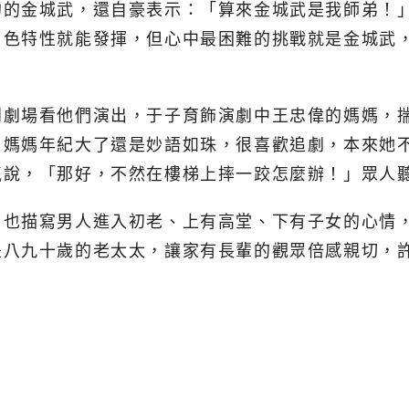
約的金城武，還自豪表示：
「算來金城武是我師弟！
角色特性就能發揮，但心中最困難的挑戰就是金城武
到劇場看他們演出，于子育飾演劇中王忠偉的媽媽，
，媽媽年紀大了還是妙語如珠，很喜歡追劇，本來她
氣說，「那好，不然在樓梯上摔一跤怎麼辦！」眾人
，也描寫男人進入初老、上有高堂、下有子女的心情
是八九十歲的老太太，讓家有長輩的觀眾倍感親切，