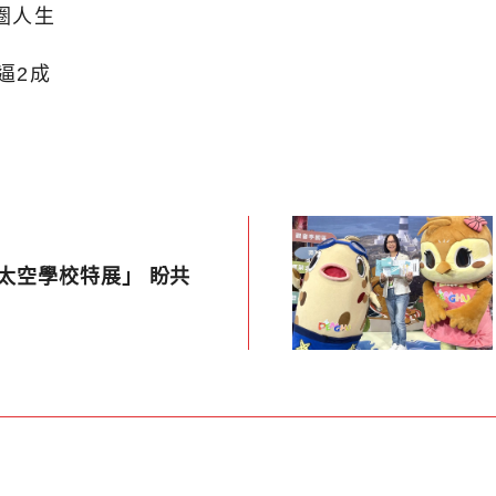
跨圈人生
逼2成
o太空學校特展」 盼共