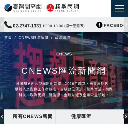
FACEBOO
02-2747-1331
10:00-19:00 (週一至週五)
首頁
CNEWS匯流新聞
政治匯流
CNEWS
CNEWS匯流新聞網
台灣知名內容型網路新媒體，2016年成立，由資深記者、
媒體人及影像工作者組成，專精數位匯流、醫藥生活、網路
科技、政治民調、新能源、金融財經及企業公益領域。
所有CNEWS新聞
健康匯流
國