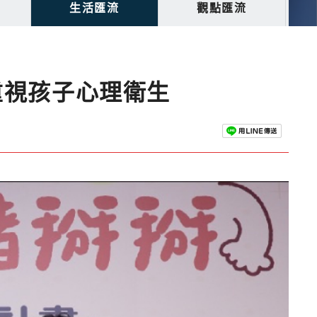
生活匯流
觀點匯流
重視孩子心理衛生