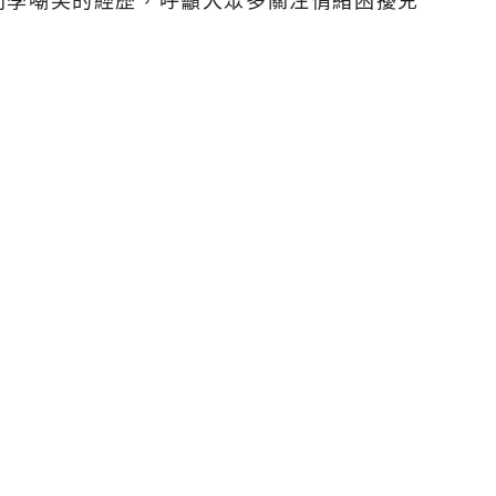
同學嘲笑的經歷，呼籲大眾多關注情緒困擾兒