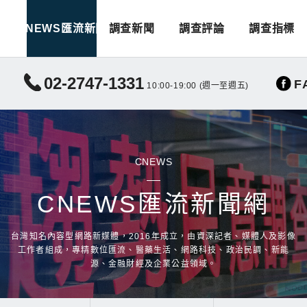
CNEWS匯流新聞
調查新聞
調查評論
調查指標
02-2747-1331
F
10:00-19:00 (週一至週五)
CNEWS
CNEWS匯流新聞網
台灣知名內容型網路新媒體，2016年成立，由資深記者、媒體人及影像
工作者組成，專精數位匯流、醫藥生活、網路科技、政治民調、新能
源、金融財經及企業公益領域。