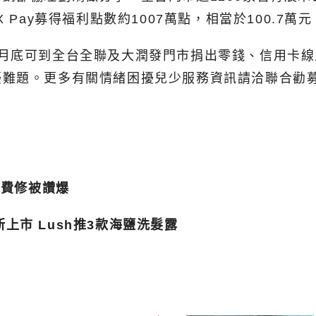
Pay募得福利點數約1007萬點，相當於100.7萬元
月底可到全台全聯及大潤發門市捐出零錢、信用卡線上
擾難題。更多有關情緒困擾兒少服務資訊請洽聯合勸
免費修被讚爆
新上市 Lush推3款海鹽洗髮露