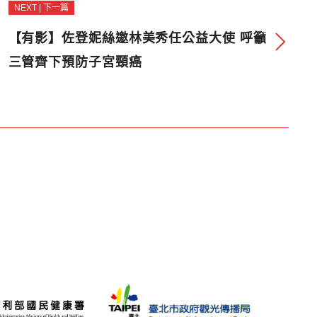
NEXT | 下一篇
【有影】佐登妮絲邀林美秀任公益大使 呼籲
三管齊下預防子宮頸癌