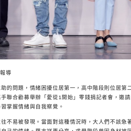
北報導
助的問題，情緒困擾位居第一，高中階段則位居第二
攜手聯合勸募舉辦「愛從1開始」零錢捐記者會，邀
學習掌握情緒與自我察覺。
往往不易被發現。當面對這種情況時，大人們不該急