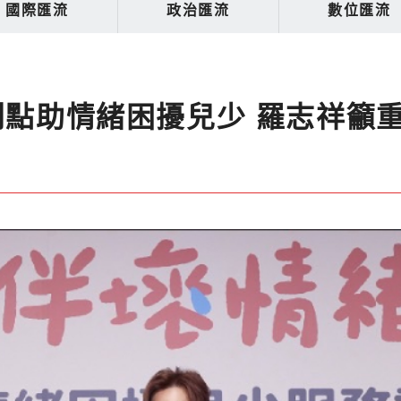
國際匯流
政治匯流
數位匯流
利點助情緒困擾兒少 羅志祥籲