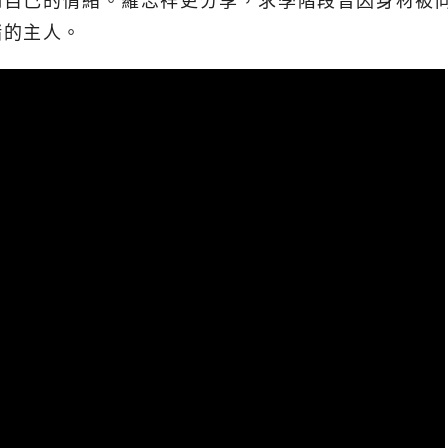
制自己的情緒。羅志祥更分享，求學階段曾因身材被
緒的主人。