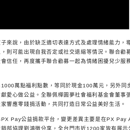
孩子來說，由於缺乏適切表達方式及處理情緒能力，
上，則可能出現自我否定或社交退縮等情況。聯合勸
金會信任，再度攜手聯合勸募一起為情緒困擾兒少服
000萬點福利點數，等同於現金100萬元，另外同步
貢獻愛心做公益。全聯佩樺圓夢社會福利基金會董事
大家響應零錢捐活動，共同打造日常公益美好生活。
X Pay公益捐款平台，變更差異主要是在PX Pay
銷部協理劉鴻徵分享，全台門市近1200家皆有展