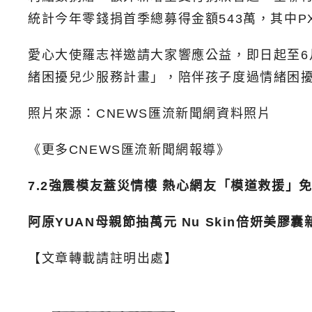
統計今年零錢捐首季總募得金額543萬，其中PX 
愛心大使羅志祥邀請大家響應公益，即日起至6
緒困擾兒少服務計畫」，陪伴孩子度過情緒困
照片來源：CNEWS匯流新聞網資料照片
《更多CNEWS匯流新聞網報導》
7.2強震模友蓋災情樓 熱心網友「模道救援」
阿原YUAN母親節抽萬元 Nu Skin倍妍美膠囊
【文章轉載請註明出處】