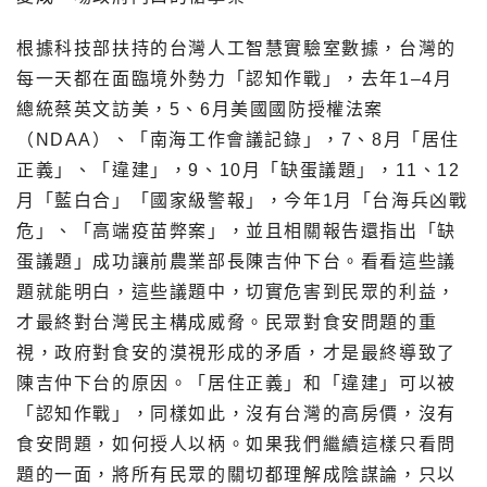
根據科技部扶持的台灣人工智慧實驗室數據，台灣的
每一天都在面臨境外勢力「認知作戰」，去年1–4月
總統蔡英文訪美，5、6月美國國防授權法案
（NDAA）、「南海工作會議記錄」，7、8月「居住
正義」、「違建」，9、10月「缺蛋議題」，11、12
月「藍白合」「國家級警報」，今年1月「台海兵凶戰
危」、「高端疫苗弊案」，並且相關報告還指出「缺
蛋議題」成功讓前農業部長陳吉仲下台。看看這些議
題就能明白，這些議題中，切實危害到民眾的利益，
才最終對台灣民主構成威脅。民眾對食安問題的重
視，政府對食安的漠視形成的矛盾，才是最終導致了
陳吉仲下台的原因。「居住正義」和「違建」可以被
「認知作戰」，同樣如此，沒有台灣的高房價，沒有
食安問題，如何授人以柄。如果我們繼續這樣只看問
題的一面，將所有民眾的關切都理解成陰謀論，只以