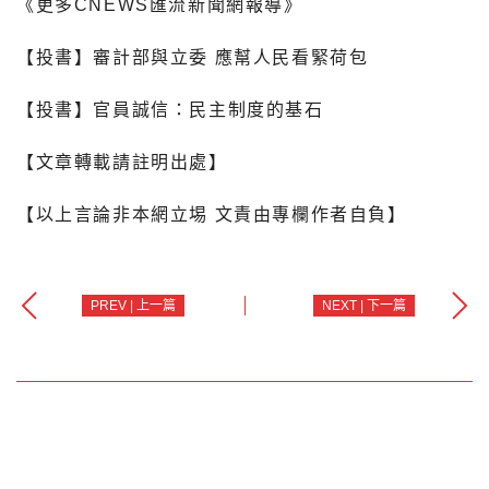
《更多CNEWS匯流新聞網報導》
【投書】審計部與立委 應幫人民看緊荷包
【投書】官員誠信：民主制度的基石
【文章轉載請註明出處】
【以上言論非本網立埸 文責由專欄作者自負】
PREV | 上一篇
NEXT | 下一篇