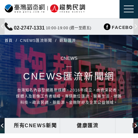
FACEBOO
02-2747-1331
10:00-19:00 (週一至週五)
首頁
CNEWS匯流新聞
觀點匯流
CNEWS
CNEWS匯流新聞網
台灣知名內容型網路新媒體，2016年成立，由資深記者、
媒體人及影像工作者組成，專精數位匯流、醫藥生活、網路
科技、政治民調、新能源、金融財經及企業公益領域。
所有CNEWS新聞
健康匯流
國