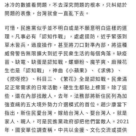
冰冷的數據看問題，不去深究問題的根本，只糾結於
問題的表像，台灣就會一直亂下去。
可惜，民進黨似乎並不明白或是不願意明白這樣的道
理。凡事必有「認知作戰」，處處提防，近乎緊張到
草木皆兵，過度操作，甚至將刀口對準內部，將這種
威脅警告無限擴大到近乎民衆生活的每個角落。缺疫
苗、缺電、缺蛋是認知戰，螺螄粉、魔芋爽、麻辣花
生也是「認知戰」，神曲《小蘋果》、《求佛》、
《挖呀挖》、科目三、《繁花》全是認知戰。民衆滿
足正常需求的日常活動，硬生生都貼上標簽。除了這
些，還在內部找敵人，去年，法務部將新住民列為加
強查緝的五大境外勢力介選模式的首位。趙少康當下
指出，新住民愛台灣，嫁給台灣人、娶台灣人，就是
家人、親人，可是民進黨政府卻把他們當敵人。2021
年，國安單位調查稱，中共以金援、文化交流或提供