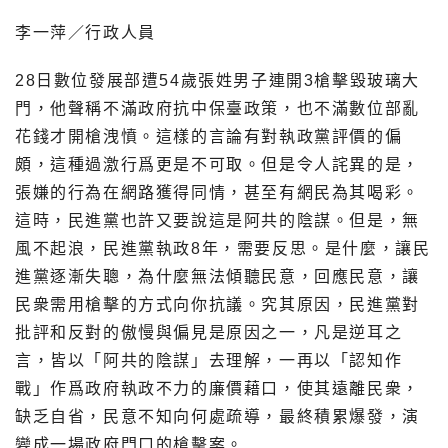
李一萍／行政人員
28日數位發展部遭54歲張姓男子連開3槍擊毀玻璃大
門，他聲稱不滿政府抗中保臺政策，也不滿數位部亂
花錢才開槍洩憤。這樣的言論有對執政黨評價的偏
頗，這種過激行爲更是不可取。但是令人詫異的是，
張嫌的行為在網路獲得同情，甚至有網民為其喝彩。
這時，民進黨也許又要說這是阿共的陰謀。但是，無
風不起浪，民進黨執政8年，需要反思。是什麼，讓民
進黨逐漸失聰，為什麼無法傾聽民意，回應民意，讓
民衆需用槍擊的方式向你抗議。究其原因，民進黨對
批評和反對的傲慢與偏見是原因之一，凡是逆耳之
言，皆以「阿共的陰謀」去理解，一再以「認知作
戰」作爲政府執政不力的廉價藉口，使其遠離民衆，
缺乏自省，民意不知向何處疏導，最終積累爆發，演
變成一場政府門口的槍擊案。