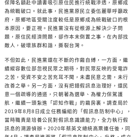
保障名額赴中讀書吸引原住民進行統戰滲透，原鄉成
為統戰破口。就此事，民進黨原民立委伍麗華呼籲政
府，原鄉地區受關注度較低是原鄉成為統戰破口的根
本原因，要正視。民進黨沒有從根源上解決少子問
題，原住民經濟問題，卻作本末倒置之事，在內部找
敵人，破壞族群和諧，撕裂台灣。
不但如此，民進黨還在不斷的作繭自縛，一方面，繼
續縱容數位部忽視民眾之期待，對民眾反映的受電詐
之苦，受資不安之苦充耳不聞，未盡民意之需，未行
改善之舉。另一方面，沒有把錯假訊息治理好，還民
意一個疏導的通道，只朝著為選舉、為權力保駕護
航，繼續一頭紮進「認知作戰」的繭房裏。調查局於
2019年8月8日成立任務編組的「假訊息防制中心」，
當時職責是培養公民對假訊息識讀能力，全力執行假
訊息的溯源偵辦。2020年蔡英文總統高票連任後，同