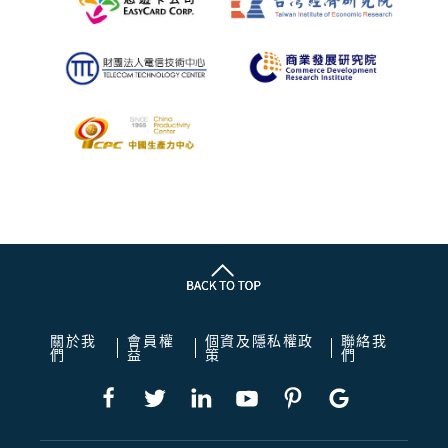
關於我
會員權
個資及隱私權政
聯絡我
們
益
策
們