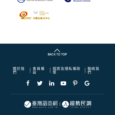
關於我
會員權
個資及隱私權政
聯絡我
們
益
策
們