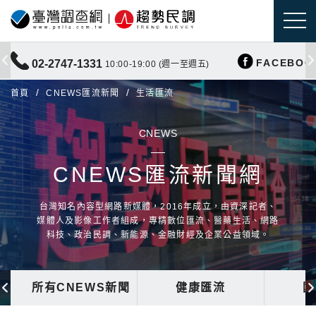
FACEBOO
02-2747-1331
10:00-19:00 (週一至週五)
首頁
CNEWS匯流新聞
生活匯流
CNEWS
CNEWS匯流新聞網
台灣知名內容型網路新媒體，2016年成立，由資深記者、
媒體人及影像工作者組成，專精數位匯流、醫藥生活、網路
科技、政治民調、新能源、金融財經及企業公益領域。
所有CNEWS新聞
健康匯流
國