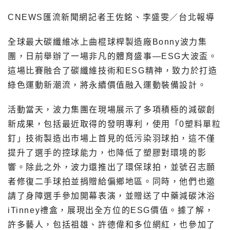
CNEWS匯流新聞網記者王佐銘、李盛雯／台北報導
全球最大碳纖維冰上曲棍球桿製造廠Bonny波力集
團，日前舉辦了一場非凡的體育盛事—ESG大波盃。
這場比賽融合了碳纖維技術和ESG精神，致力於打造
綠色運動新潮流，將永續價值融入運動裝備設計。
活動當天，波力集團在現場展示了多項積極的減碳創
新成果，包括最近取得的發明專利，使用「0塑料單粒
釘」技術製造出市場上首見的低污染羽球拍，這不僅
提升了選手的控球能力，也降低了塑膠對環境的影
響。除此之外，波力還推出了環保球拍，並號召志願
者修復二手球拍並捐贈給偏鄉地區。同時，他們也邀
請了身障選手參加開幕表演，並贈送了中藥減碳沐浴
iTinney禮盒，展現出全方位的ESG價值。據了解，
許多藝人，包括祖雄、許德偉和多位網紅，也參加了