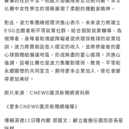
賽事的性別平等，校園大使團隊男女比例均衡，本次
比賽中女性學生的領導展現了柔韌的運動家精神。
對此，波力集團總經理洪進山表示，未來波力將建立
ESG志願者和平等就業社群，結合弱勢就業輔導，為
視障者、身障者和情感障礙者提供環保救球的就業培
訓。波力將贊助這些人穩定的收入，並將修復後的愛
心球捐贈給偏遠地區，形成無盡的愛心循環。洪進山
強調，這場比賽也是波力集團對環保、教育、平等和
永續關懷的共同宣言，期待更多企業加入，使社會變
得更加美好。
照片來源：CNEWS匯流新聞網資料照
《更多CNEWS匯流新聞網報導》
傳賴清德12日曝內閣 郭國文：顧立雄擔任國防部長是
好棋