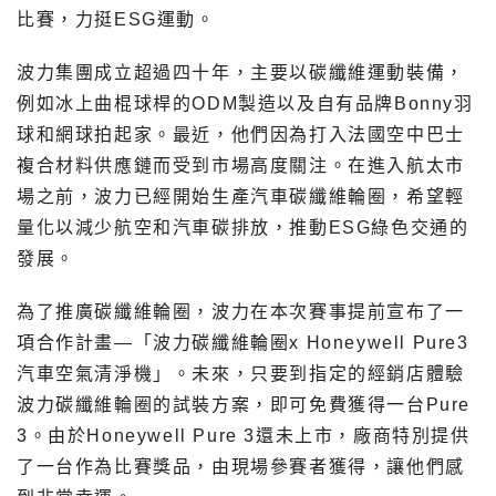
比賽，力挺ESG運動。
波力集團成立超過四十年，主要以碳纖維運動裝備，
例如冰上曲棍球桿的ODM製造以及自有品牌Bonny羽
球和網球拍起家。最近，他們因為打入法國空中巴士
複合材料供應鏈而受到市場高度關注。在進入航太市
場之前，波力已經開始生產汽車碳纖維輪圈，希望輕
量化以減少航空和汽車碳排放，推動ESG綠色交通的
發展。
為了推廣碳纖維輪圈，波力在本次賽事提前宣布了一
項合作計畫—「波力碳纖維輪圈x Honeywell Pure3
汽車空氣清淨機」。未來，只要到指定的經銷店體驗
波力碳纖維輪圈的試裝方案，即可免費獲得一台Pure
3。由於Honeywell Pure 3還未上市，廠商特別提供
了一台作為比賽獎品，由現場參賽者獲得，讓他們感