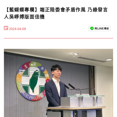
【藍蝴蝶專欄】端正陸委會矛盾作風 乃綠發言
人吳崢搏版面佳機
2024-04-09