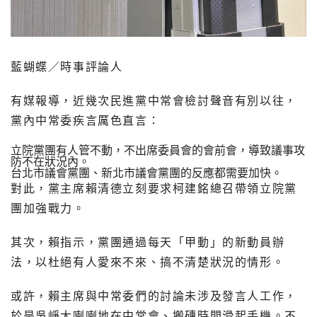
藍蝴蝶／時事評論人
有媒報導，近幾次民進黨中常會檢討聲音有別以往，
黨內中常委疾言厲色直言：
立院黨團有人管不動，不出席委員會的會前會，導致議事攻
防不在狀況內。
台北市議會黨團、新北市議會黨團的反應都需要加快。
對此，黨主席賴清德立刻要求柯建銘總召帶領立院黨
團加強戰力。
其次，賴指示，黨團通過每天「甲動」的新動員辦
法，以杜絕有人愛來不來、搞不清楚狀況的情形。
或許，賴主席與中常委們的討論未涉及發言人工作，
於是吳崢大喇喇地在中常會、搬磚時間滑起手機。不