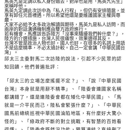
馬英九是定調以私人身份過去，對岸也是用「馬英九先生」
來稱呼他。
馬英九定調此次訪中為「私人行程」，但仍有安排隨扈，並
享有卸任元首禮遇，所以希望他還是要維護國家主權與尊
嚴。
大家不必給予太多政治解讀與期待，馬英九是私人訪問，而
兩岸的對話溝通機制應由雙方政府進行。
若有機會，馬應該告訴陸方「沒事來騷擾我們幹什麼？」，
陸方的介選措施，台灣人民很痛恨，效果適得其反。
台灣不管是政治人物也好，國人也好，在很多的名詞上用語
不是這麼精準，不必太過計較。自己一定會講「中華民國台
灣」。
邱太三主委對馬二次訪陸的說法，引起不少民眾的認
知回饋，他們普遍批評：
「邱太三的立場怎麼搖擺不定？」、「說『中華民國
台灣』本身就是用辭不精準」、「陸委會連國家名稱
都講錯了，還是連陸委會都在矮化中華民國」、「馬
就是一介平民而己，陸私會緊張什麼？」、「中華民
國馬前總統巡視中華民國淪陷地區，有什麼好大驚小
怪的」、「綠政府不斷的對立挑戰，有智慧的百姓看
得懂」、「陸委會既然沒功能，預算凍結？直接刪了