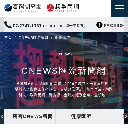
FACEBOO
02-2747-1331
10:00-19:00 (週一至週五)
首頁
CNEWS匯流新聞
觀點匯流
CNEWS
CNEWS匯流新聞網
台灣知名內容型網路新媒體，2016年成立，由資深記者、
媒體人及影像工作者組成，專精數位匯流、醫藥生活、網路
科技、政治民調、新能源、金融財經及企業公益領域。
所有CNEWS新聞
健康匯流
國