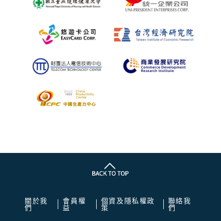
關於我
會員權
個資及隱私權政
聯絡我
們
益
策
們