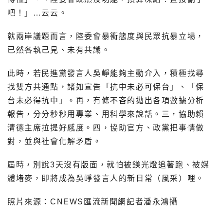
吧！」…云云。
就兩岸議題而言，陸委會暴衝態度與民眾抗暴立場，
已然各執己見、未有共識。
此時，若民進黨發言人吳崢能夠主動介入，積極找尋
找雙方共通點，諸如宣告「抗中未必可保台」、「保
台未必得抗中」。再，有條不吝的拋出各項數據分析
報告，分分秒秒用專業、用科學來說話。三，協助賴
清德主席拉提好感度。四，協助官方、政黨把事情做
對，並與社會化解矛盾。
屆時，別說3天沒有版面，就怕被鎂光燈追著跑、被媒
體堵麥，即將成為吳崢發言人的新日常（風采）哩。
照片來源：CNEWS匯流新聞網記者潘永鴻攝