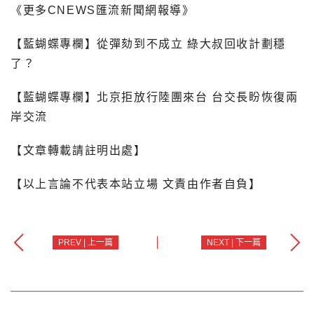
《更多CNEWS匯流新聞網報導》
【藍蝴蝶專欄】從彈劾到不成立 綠大叔回收計劃穩
了？
【藍蝴蝶專欄】北京拒放行陸團來台 台交長盼恢復兩
岸交流
【文章轉載請註明出處】
【以上言論不代表本站立場 文責由作者自負】
PREV | 上一篇
NEXT | 下一篇