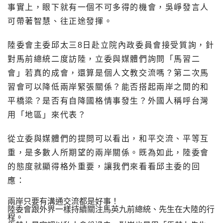
事實上，眼下就有一個不可多得的機會，吳崢發言人
可帶著智慧、往正途發揮。
陸委會主委邱太三8日赴立院內政委員會接受質詢，針
對馬前總統二度訪陸，立委與媒體們詢問「馬習二
會」若真的成會，還算是個人文教交流嗎？第二次馬
習會可以降低兩岸緊張關係？能否搭起兩岸之間的和
平橋梁？是否有自降國格情事發生？外國人稱呼台灣
用「地區」來代表？
從立委與媒體們的提問可以看出，和平交流、平等互
重，是多數人所期望的兩岸關係。既為如此，陸委會
的態度就顯得格外重要，讓我們來看看邱主委的回
應：
兩岸只要有溝通交流都是好事！
陸委會跟外界一樣持續關注馬英九前總統、先生在大陸的行
程。