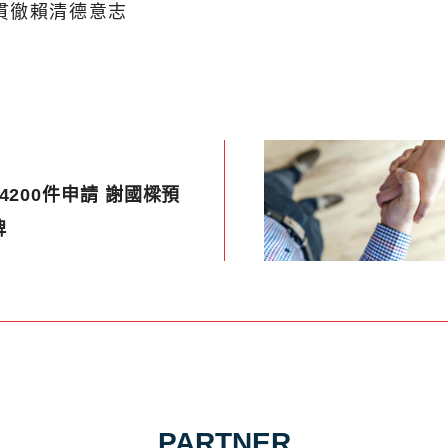
貫徹賴清德意志
200件申請 謝國樑預
牌
PARTNER