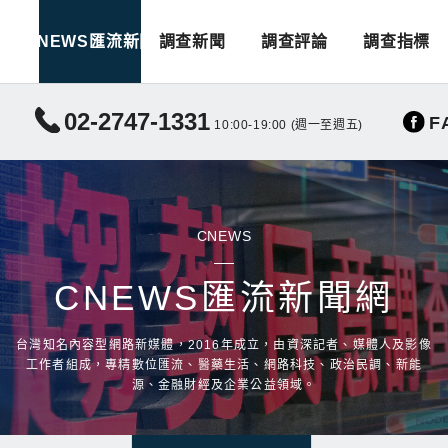
CNEWS匯流新聞
調查新聞
調查評論
調查指標
02-2747-1331
F
10:00-19:00 (週一至週五)
CNEWS
CNEWS匯流新聞網
台灣知名內容型網路新媒體，2016年成立，由資深記者、媒體人及影像
工作者組成，專精數位匯流、醫藥生活、網路科技、政治民調、新能
源、金融財經及企業公益領域。