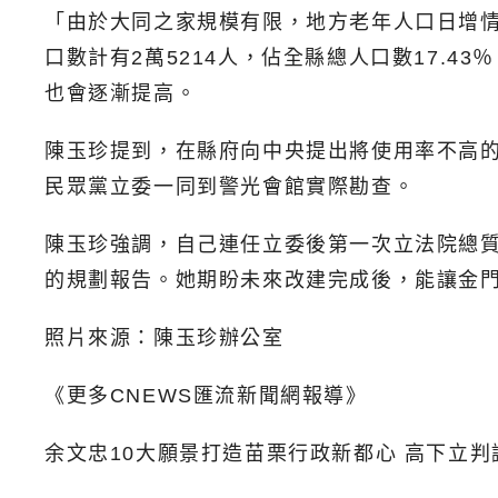
「由於大同之家規模有限，地方老年人口日增情
口數計有2萬5214人，佔全縣總人口數17.4
也會逐漸提高。
陳玉珍提到，在縣府向中央提出將使用率不高
民眾黨立委一同到警光會館實際勘查。
陳玉珍強調，自己連任立委後第一次立法院總
的規劃報告。她期盼未來改建完成後，能讓金
照片來源：陳玉珍辦公室
《更多
CNEWS
匯流新聞網報導》
余文忠10大願景打造苗栗行政新都心 高下立