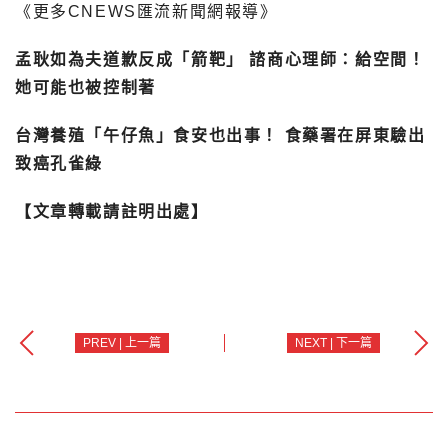
《更多CNEWS匯流新聞網報導》
孟耿如為夫道歉反成「箭靶」 諮商心理師：給空間！
她可能也被控制著
台灣養殖「午仔魚」食安也出事！ 食藥署在屏東驗出
致癌孔雀綠
【文章轉載請註明出處】
PREV | 上一篇
NEXT | 下一篇