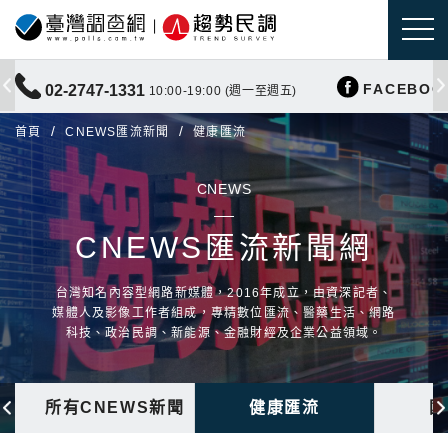
FACEBOO
02-2747-1331
10:00-19:00 (週一至週五)
首頁
CNEWS匯流新聞
健康匯流
CNEWS
CNEWS匯流新聞網
台灣知名內容型網路新媒體，2016年成立，由資深記者、
媒體人及影像工作者組成，專精數位匯流、醫藥生活、網路
科技、政治民調、新能源、金融財經及企業公益領域。
所有CNEWS新聞
健康匯流
國