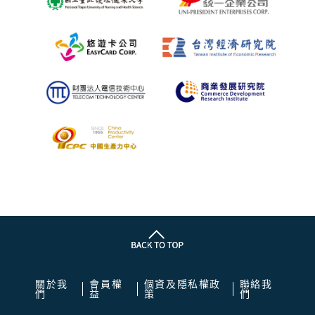
關於我
會員權
個資及隱私權政
聯絡我
們
益
策
們