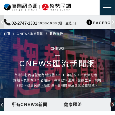
FACEBOO
02-2747-1331
10:00-19:00 (週一至週五)
首頁
CNEWS匯流新聞
政治匯流
CNEWS
CNEWS匯流新聞網
台灣知名內容型網路新媒體，2016年成立，由資深記者、
媒體人及影像工作者組成，專精數位匯流、醫藥生活、網路
科技、政治民調、新能源、金融財經及企業公益領域。
所有CNEWS新聞
健康匯流
國