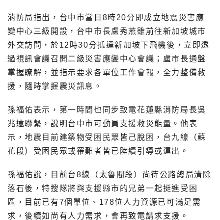
消防局指出，台中市當日8時20分即成立地震災害應
變中心三級開設，台中市長盧秀燕雖前往新加坡城市
外交訪問，於12時30分抵達新加坡下飛機後，立即透
過視訊會議召開二級災害應變中心會議；盧市長通盤
掌握瞭解，並指示要求各單位工作會報，全力整備救
援，隨時掌握震災訊息。
孫福佑表示，第一時間也同步致電花蓮縣消防局長吳
兆遠聯繫，說明台中市可動員支援救災能量。他表
示，地震目前建築物受困民眾皆己脫困，台九線（蘇
花段）受困民眾或罹難者皆已陸續引導或運出。
孫福佑說，目前台8線（太魯閣段）尚待公路總局清除
落石後，特搜隊將與支援縣市的兄弟一起挺進受困
區，目前已有7個單位、178位人力資源已可滿足需
求，後續如尚有人力需求，會再致電請求支援。