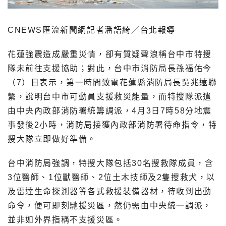
CNEWS匯流新聞網記者潘語綺／台北報導
花蓮強震造成嚴重災情，卻有質疑聲浪稱台中市特搜
隊未前往支援協助；對此，台中市消防局長孫福佑今
（7）日表示，第一時間致電花蓮縣消防局長吳兆遠聯
繫，說明台中市可動員支援救災能量，而特搜隊派遣
由中央內政部消防署統籌調派，4月3日7時58分地震
事發後2小時，消防局接獲內政部消防署待命指令，特
搜大隊立即做好準備。
台中消防局強調，特搜大隊包括30名搜救隊成員，含
3位醫師、1位獸醫師、2位土木技師及2隻搜救犬，以
及雷達生命探測器等各式救援裝備器材，待收到出動
命令，便可即刻馳援災區，然仍需由中央統一調派，
並非如外界指稱不支援災區。