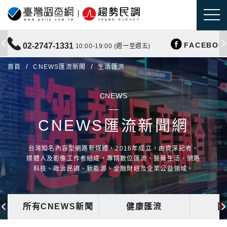
FACEBOO
02-2747-1331
10:00-19:00 (週一至週五)
首頁
CNEWS匯流新聞
生活匯流
CNEWS
CNEWS匯流新聞網
台灣知名內容型網路新媒體，2016年成立，由資深記者、
媒體人及影像工作者組成，專精數位匯流、醫藥生活、網路
科技、政治民調、新能源、金融財經及企業公益領域。
所有CNEWS新聞
健康匯流
國