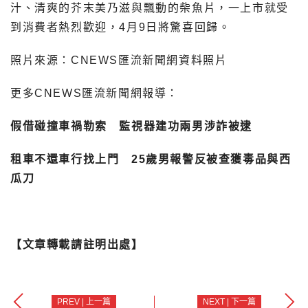
汁、清爽的芥末美乃滋與飄動的柴魚片，一上市就受
到消費者熱烈歡迎，4月9日將驚喜回歸。
照片來源：CNEWS匯流新聞網資料照片
更多CNEWS匯流新聞網報導：
假借碰撞車禍勒索 監視器建功兩男涉詐被逮
租車不還車行找上門 25歲男報警反被查獲毒品與西
瓜刀
【文章轉載請註明出處】
PREV | 上一篇
NEXT | 下一篇